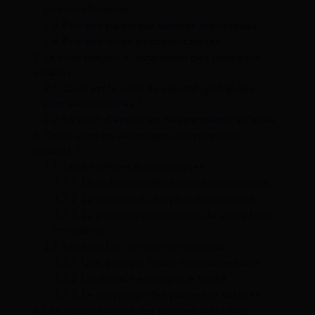
photovoltaïques
1.3
Prix des panneaux solaires thermiques
1.4
Prix des tuiles photovoltaïques
2
Le coût moyen d’installation des panneaux
solaires
2.1
Quel est le coût de revient global des
panneaux solaires ?
2.2
Le coût d’entretien des panneaux solaires
3
Quels sont les avantages des panneaux
solaires ?
3.1
Les bénéfices économiques
3.1.1
La réduction des coûts énergétiques
3.1.2
La revente du surplus d’électricité
3.1.3
La possible valorisation de votre bien
immobilier
3.2
Les bienfaits environnementaux
3.2.1
Une énergie locale et renouvelable
3.2.2
Un impact écologique limité
3.2.3
Le recyclage des panneaux solaires
4
Les inconvénients des panneaux solaires