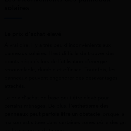
solaires
Le prix d’achat élevé
À
vrai
dire,
il
y
a
très
peu
d’inconvénients
aux
panneaux
solaires.
Il
est
difficile
de
trouver
des
points
négatifs
lors
de
l’utilisation
d’énergie
renouvelable,
durable
et
efficace. Toutefois, les
panneaux peuvent engendrer des
désavantages
attachés.
Le
prix
d’achat
de
base
peut
être
élevé
pour
certains
ménages.
De plus,
l’esthétisme des
panneaux peut parfois être un obstacle
lorsque la
maison est située dans certaines zones où le design
de la maison se distingue.