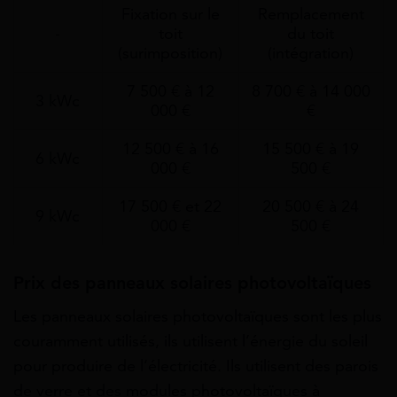
Fixation sur le
Remplacement
-
toit
du toit
(surimposition)
(intégration)
7 500 € à 12
8 700 € à 14 000
3 kWc
000 €
€
12 500 € à 16
15 500 € à 19
6 kWc
000 €
500 €
17 500 € et 22
20 500 € à 24
9 kWc
000 €
500 €
Prix des panneaux solaires photovoltaïques
Les panneaux solaires photovoltaïques sont les plus
couramment utilisés, ils utilisent l’énergie du soleil
pour produire de l’électricité. Ils utilisent des parois
de verre et des modules photovoltaïques à