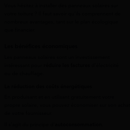
Vous hésitez à installer des panneaux solaires sur
votre toiture ? Il faut savoir qu’ils comprennent de
nombreux
avantages,
tant
sur
le
plan
écologique
que
financier.
Les bénéfices économiques
Les
panneaux
solaires
sont
un
investissement
intéressant
pour
réduire
les
factures
d’électricité
ou
de
chauffage.
La réduction des
coûts
énergétiques
En produisant et en utilisant
gratuitement
votre
propre
solaire,
vous
pouvez
économiser
sur
son
acha
de votre fournisseur.
Il s’agit du principe d’
autoconsommation
.