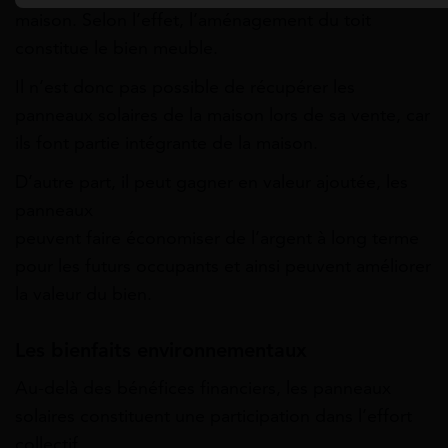
maison. Selon l’effet, l’aménagement du toit
constitue le bien meuble.
Il n’est donc pas possible de récupérer les
panneaux
solaires
de
la
maison lors de sa vente, car
ils font partie intégrante de la maison.
D’autre
part,
il
peut
gagner
en
valeur
ajoutée,
les
panneaux
peuvent
faire
économiser
de
l’argent
à
long terme
pour les futurs occupants et ainsi peuvent
améliorer
la valeur du bien.
Les bienfaits environnementaux
Au-delà des bénéfices financiers, les panneaux
solaires constituent une participation dans l’effort
collectif.