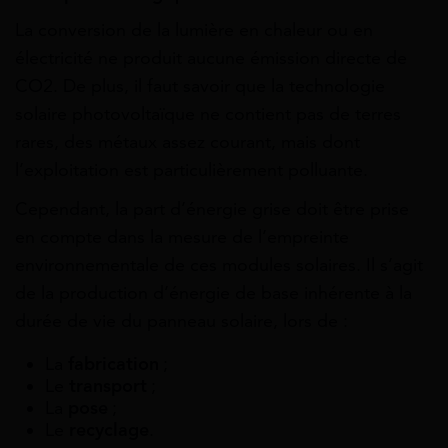
La
conversion
de
la
lumière
en
chaleur
ou
en
électricité
ne
produit
aucune
émission
directe
de
CO2.
De
plus,
il
faut
savoir
que
la
technologie
solaire
photovoltaïque
ne
contient
pas
de
terres
rares, des métaux assez courant, mais dont
l’exploitation est particulièrement polluante.
Cependant, la part d’énergie grise
doit
être
prise
en
compte
dans
la
mesure
de
l’empreinte
environnementale
de
ces
modules
solaires.
Il
s’agit
de
la
production
d’énergie
de
base
inhérente
à
la
durée
de
vie
du
panneau
solaire, lors de :
La
fabrication
;
Le
transport
;
La
pose
;
Le
recyclage
.