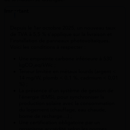
Important
Depuis le 1er octobre 2025, un nouveau taux
de TVA à 5,5 % s’applique sur la livraison et
l’installation de panneaux photovoltaïques.
Voici les conditions à respecter :
Une empreinte carbone inférieure à 530
kgCO₂eq/kWc ;
Teneur limitée en métaux lourds (argent <
14 mg/W, plomb < 0,1 %, cadmium < 0,01
%) ;
La présence d’un système de gestion de
l’énergie (EMS), pour synchroniser la
production solaire avec la consommation
du logement (chauffage, eau chaude,
borne de recharge…) ;
Une certification obligatoire par un
organisme accrédité selon les normes