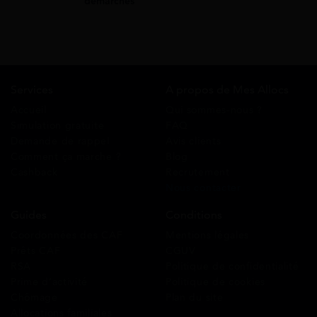
démarches
Services
A propos de Mes Allocs
Accueil
Qui sommes-nous ?
Simulation gratuite
FAQ
Demande de rappel
Avis clients
Comment ça marche ?
Blog
Cashback
Recrutement
Nous contacter
Guides
Conditions
Coordonnées des CAF
Mentions légales
Prêts CAF
CGUV
RSA
Politique de confidentialité
Prime d’activité
Politique de cookies
Chômage
Plan du site
Allocations familiales