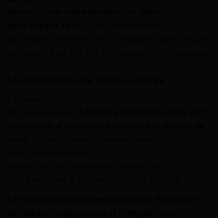
général
,
vous aurez besoin
d’un
dôme
pour
chaque
15 m³.
Avec la possibilité
de
se
déconnecter et de
se
déplacer quand vous le
souhaitez,
il
est
à la fois écologique et très pratique.
Les couvertures de piscine solaires
Il y a aussi
une
couverture
de
piscine
solaire.
Légères et pratiques, elles sont
constituées
d’une
couche qui
capte
la chaleur du
soleil.
Ils
sont
placés
en contact direct
avec
l’eau
et
donc
la
piscine. Plus
le
revêtement
est
épais
et
plus
il
recouvre
la
piscine,
plus
il
est efficace.
Les couvertures solaires permettent également
de réduire l’évaporation et d’empêcher la