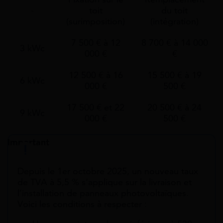
-
toit
du toit
(surimposition)
(intégration)
7 500 € à 12
8 700 € à 14 000
3 kWc
000 €
€
12 500 € à 16
15 500 € à 19
6 kWc
000 €
500 €
17 500 € et 22
20 500 € à 24
9 kWc
000 €
500 €
Important
Depuis le 1er octobre 2025, un nouveau taux
de TVA à 5,5 % s’applique sur la livraison et
l’installation de panneaux photovoltaïques.
Voici les conditions à respecter :