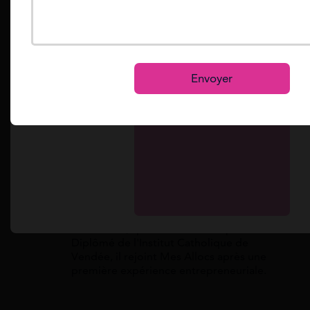
Reset
Que sont les tapis et moquettes solaires ?
M
Comment fonctionne l'installation solaire
Se connecter
thermique ?
S’inscrire
Envoyer
Comment obtenir une aide Energie 2025 ?
Quelles sont les aides de l'État pour 2023 ?
Flavien Fritz
Flavien est rédacteur au sein de l'équipe
Mes Allocs, spécialisé en droit privé.
Diplômé de l'Institut Catholique de
Vendée, il rejoint Mes Allocs après une
première expérience entrepreneuriale.