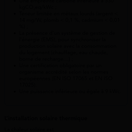
Une empreinte carbone inférieure à 530
kgCO₂eq/kWc ;
Teneur limitée en métaux lourds (argent <
14 mg/W, plomb < 0,1 %, cadmium < 0,01
%) ;
La présence d’un système de gestion de
l’énergie (EMS), pour synchroniser la
production solaire avec la consommation
du logement (chauffage, eau chaude,
borne de recharge…) ;
Une certification obligatoire par un
organisme accrédité selon les normes
européennes (EN ISO 17065 et EN ISO
17025).
Une puissance inférieure ou égale à 9 kWc.
L’installation solaire thermique
La
chaleur
solaire est