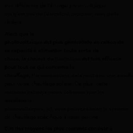
très
différente
de
l’énergie
photovoltaïque
qui
n’est
pas de
l’électricité
produite, mais de la
chaleur.
Alors
que le
photovoltaïque
est
plus
généraliste
en raison de
sa capacité à alimenter toute sorte de
chose,
la
chaleur du
thermique
est
très efficace
pour tout ce qui
concerne le
chauffage.
Par
conséquent,
cela
peut
être
une
excell
pour votre chauffage solaire. De plus, cette
méthode est déjà moins coûteuse que les
installations
photovoltaïques.
Ici,
vous
pouvez
choisir
le
système
de chauffage
spécifique
à votre piscine.
L’un
des
moyens
les plus courants consiste à