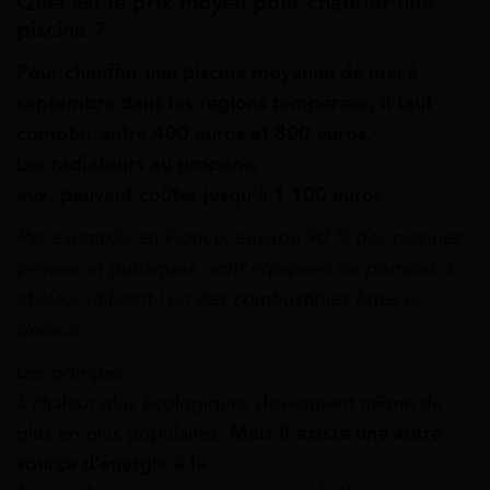
Quel est le prix moyen pour chauffer une
piscine ?
Pour chauffer une piscine moyenne de mai à
septembre dans
les
régions
tempérées,
il faut
compter entre
400 euros
et
800 euros.
Les
radiateurs
au propane,
eux,
peuvent
coûter
jusqu’à
1 100 euros.
Par
exemple,
en
France,
environ
90 %
des piscines,
privées
et
publiques, sont équipées
de
pompes
à
chaleur
utilisant
l’un
des combustibles
listés
ci-
dessus.
Les pompes
à
chaleur
plus
écologiques
deviennent
même de
plus en plus populaires.
Mais il
existe
une
autre
source
d’énergie
à la