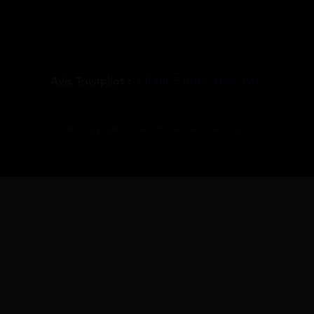
Avis Trustpilot :
4.8
sur
5
pour
3103
avis.
@ Copyright, tous droits réservés 2021