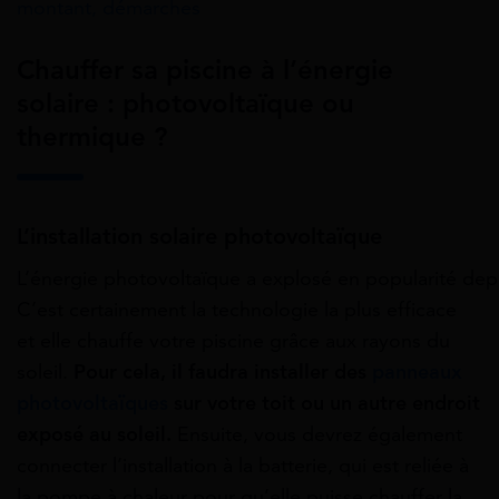
montant, démarches
Chauffer sa piscine à l’énergie
solaire : photovoltaïque ou
thermique ?
L’installation solaire photovoltaïque
L’énergie
photovoltaïque
a
explosé
en
popularité
dep
C’est
certainement la technologie la plus efficace
et
elle
chauffe
votre piscine grâce aux rayons du
soleil.
Pour
cela,
il faudra installer des
panneaux
photovoltaïques
sur votre toit ou un autre endroit
exposé au soleil.
Ensuite, vous devrez également
connecter l’installation à la batterie, qui est reliée à
la pompe à chaleur pour qu’elle puisse chauffer la