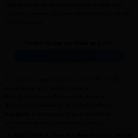
Différentes
tailles de
tapis
donneront différents
résultats, mais une
élévation
de température de
10
°C
est possible.
Simulez toutes vos Aides en 2 min.
Simulation gratuite
Un système complet coûtera entre 115 et 230
euros
le
mètre
carré
de moquette.
Pour
fonctionner
efficacement,
le tapis
doit
mesurer au moins
30 %
de la taille de
la
piscine.
C’est
pourquoi les tapis solaires
sont
mieux
adaptés aux petites piscines.
Le tapis doit être placé
soit
dans le
jardin,
soit
sur