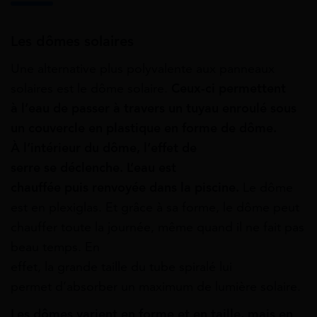
Les dômes solaires
Une
alternative
plus
polyvalente
aux
panneaux
solaires est le dôme solaire.
Ceux-ci permettent
à
l’eau
de passer à
travers
un tuyau enroulé sous
un
couvercle
en plastique en forme de dôme.
À
l’intérieur
du dôme,
l’effet
de
serre
se
déclenche.
L’eau
est
chauffée
puis
renvoyée
dans la piscine.
Le dôme
est en plexiglas. Et grâce à sa forme, le dôme peut
chauffer toute la journée, même
quand
il
ne fait pas
beau temps. En
effet,
la
grande
taille
du
tube
spiralé
lui
permet
d’absorber
un maximum de
lumière
solaire.
Les
dômes
varient
en
forme
et en
taille,
mais en