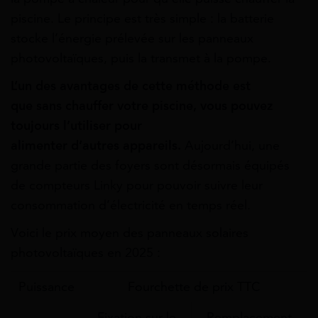
piscine. Le principe est très simple : la batterie
stocke
l’énergie
prélevée
sur
les panneaux
photovoltaïques, puis la transmet
à
la pompe.
L’un
des avantages de cette méthode est
que
sans
chauffer
votre piscine, vous pouvez
toujours
l’utiliser
pour
alimenter
d’autres
appareils.
Aujourd’hui
, une
grande partie des foyers sont désormais équipés
de compteurs Linky pour pouvoir suivre leur
consommation d’électricité en temps réel.
Voici le prix moyen des panneaux solaires
photovoltaïques en 2025 :
Puissance
Fourchette de prix TTC
Fixation sur le
Remplacement