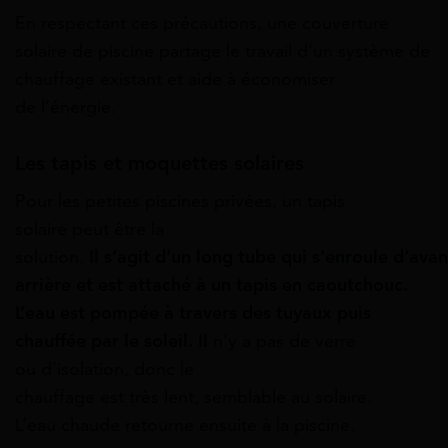
En respectant ces précautions, une couverture
solaire de piscine
partage
le travail
d’un
système de
chauffage existant et
aide
à économiser
de
l’énergie.
Les tapis et moquettes solaires
Pour les
petites
piscines
privées,
un tapis
solaire
peut
être la
solution.
Il
s’agit
d’un
long
tube
qui
s’enroule
d’ava
arrière et est
attaché
à un tapis en caoutchouc.
L’eau
est pompée
à
travers
des
tuyaux
puis
chauffée par le soleil. Il
n’y
a pas de verre
ou
d’isolation,
donc le
chauffage
est
très
lent,
semblable
au
solaire.
L’eau
chaude
retourne ensuite
à
la piscine.