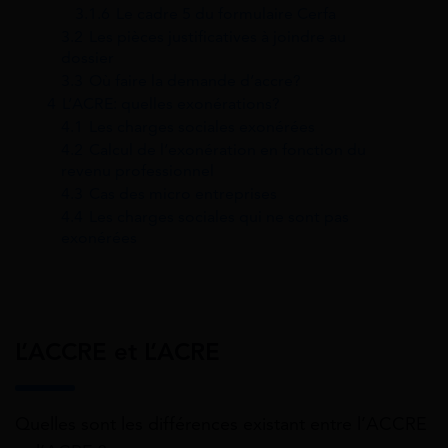
3.1.6
Le cadre 5 du formulaire Cerfa
3.2
Les pièces justificatives à joindre au
dossier
3.3
Où faire la demande d’accre?
4
L’ACRE: quelles exonérations?
4.1
Les charges sociales exonérées
4.2
Calcul de l’exonération en fonction du
revenu professionnel
4.3
Cas des micro entreprises
4.4
Les charges sociales qui ne sont pas
exonérées
L’ACCRE et L’ACRE
Quelles sont les différences existant entre l’ACCRE