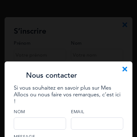
Votre question*
S’inscrire
Prénom
Nom
Téléphone
Nous contacter
Si vous souhaitez en savoir plus sur Mes
Email
Allocs ou nous faire vos remarques, c’est ici
Se connecter
!
Enter your e-mail to reset
password
e-mail
NOM
EMAIL
e-mail
Vos questions
An email with an account activation link has been
password
MESSAGE