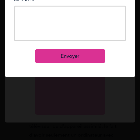
sent to your email address.
Mot de passe oublié ?
Reset
milo baudoux
Se connecter
Je suis au RSA depuis quelques mois et je n’ai pas
S’inscrire
de télé, juste un PC avec internet. Est-ce que je
Envoyer
dois quand même payer la redevance
audiovisuelle, ou une attestation suffit ?
11 juin 2026 à 12:30
Constance de Cagny
Bonjour Milo, si vous n’avez pas de
téléviseur ou d’appareil assimilé, le fait
d’avoir seulement un ordinateur avec