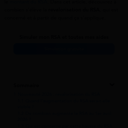
le
montant du RSA
. Dans cet article, découvrez à
combien s’élève la
revalorisation du RSA
, qui est
concerné et à partir de quand ça s’applique.
Simuler mon RSA et toutes mes aides
Simulation gratuite
Sommaire
1
Nouveauté 2026 : revalorisation du RSA
1.1
Quand l’augmentation du RSA sera-t-elle
visible ?
1.2
De combien augmente le RSA au 1er avril
2026 ?
1.3
Qui est concerné par cette hausse du RSA