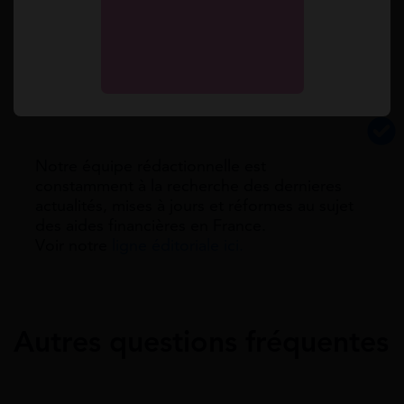
Simulation gratuite
Notre équipe rédactionnelle est
constamment à la recherche des dernieres
actualités, mises à jours et réformes au sujet
des aides financières en France.
Voir notre
ligne éditoriale ici.
Autres questions fréquentes