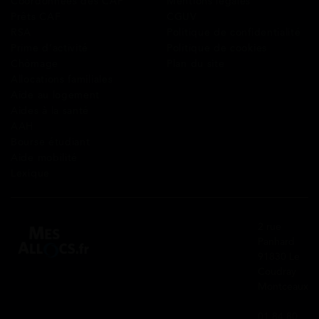
Coordonnées des CAF
Mentions légales
Prêts CAF
CGUV
RSA
Politique de confidentialité
Prime d’activité
Politique de cookies
Chômage
Plan du site
Allocations familiales
Aide au logement
Aides à la santé
AAH
Bourse étudiant
Aide mobilité
Lexique
2 rue
Panhard
91830 Le
Coudray
Montceaux
01 84 80