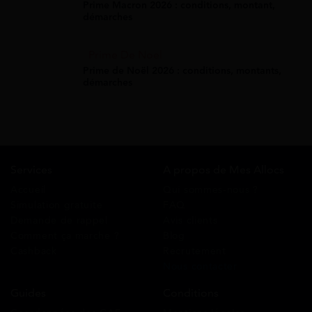
Prime Macron 2026 : conditions, montant,
démarches
Prime De Noel
Prime de Noël 2026 : conditions, montants,
démarches
Services
A propos de Mes Allocs
Accueil
Qui sommes-nous ?
Simulation gratuite
FAQ
Demande de rappel
Avis clients
Comment ça marche ?
Blog
Cashback
Recrutement
Nous contacter
Guides
Conditions