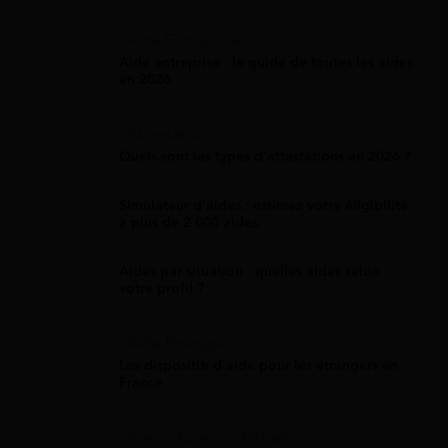
Aide Entreprise
Aide entreprise : le guide de toutes les aides
en 2026
Attestation
Quels sont les types d’attestations en 2026 ?
Simulateur d'aides : estimez votre éligibilité
à plus de 2 000 aides
Aides par situation : quelles aides selon
votre profil ?
Aide Étranger
Les dispositifs d'aide pour les étrangers en
France
Plan D'Épargne Retraite