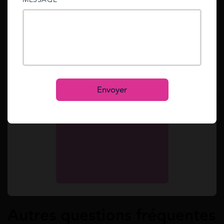
sent to your email address.
Simulez votre RSA en 2 min. Gratuit.
Mot de passe oublié ?
Simulation gratuite
Reset
Se connecter
S’inscrire
Envoyer
Notre équipe rédactionnelle est
constamment à la recherche des dernieres
actualités, mises à jours et réformes au sujet
des aides financières en France.
Voir notre
ligne éditoriale ici.
Autres questions fréquentes