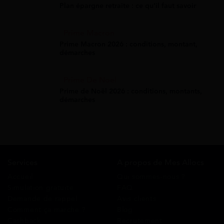
Plan épargne retraite : ce qu'il faut savoir
Prime Macron
Prime Macron 2026 : conditions, montant,
démarches
Prime De Noel
Prime de Noël 2026 : conditions, montants,
démarches
Services
A propos de Mes Allocs
Accueil
Qui sommes-nous ?
Simulation gratuite
FAQ
Demande de rappel
Avis clients
Comment ça marche ?
Blog
Cashback
Recrutement