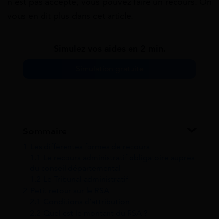
n’est pas accepté, vous pouvez faire un recours. On
vous en dit plus dans cet article.
Simulez vos aides en 2 min.
Simulation gratuite
Sommaire
1
Les différentes formes de recours
1.1
Le recours administratif obligatoire auprès
du conseil départemental
1.2
Le Tribunal administratif
2
Petit retour sur le RSA
2.1
Conditions d’attribution
2.2
Quel est le montant du RSA ?