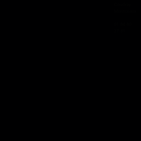
Coudray
Montceaux
01 84 80
37 31