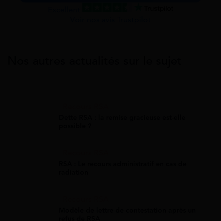
Excellent
Voir nos avis Trustpilot
Nos autres actualités sur le sujet
Recours RSA
Dette RSA : la remise gracieuse est-elle
possible ?
Recours RSA
RSA : Le recours administratif en cas de
radiation
Recours RSA
Modèle de lettre de contestation après un
refus de RSA