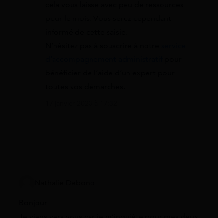
cela vous laisse avec peu de ressources
pour le mois. Vous serez cependant
informé de cette saisie.
N’hésitez pas à souscrire à notre
service
d’accompagnement administratif
pour
bénéficier de l’aide d’un expert pour
toutes vos démarches.
17 janvier 2023 à 17:32
Nathalie Debono
Bonjour
Je viens vers vous car je m’inquiète pour mes deux