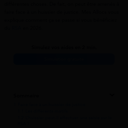
différentes choses. De fait, on peut être amenés à
faire face à un huissier de justice. Mes Allocs vous
explique comment ça se passe si vous bénéficiez
du
RSA
en 2026.
Simulez vos aides en 2 min.
Simulation gratuite
Sommaire
1
Faire face à un huissier de justice
1.1
Les différents motifs
1.2
L’huissier peut-il effectuer une saisie sur le
RSA ?