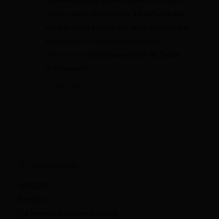
N’hésitez pas à utiliser notre
simulateur
gratuit
pour déterminer à quelles aides
vous pouvez prétendre, ou à souscrire à
notre
service d’accompagnement
administratif
pour bénéficier de l’aide
d’un expert.
27 avril 2022 à 17:42
franck turrin
URGENT
bonjour
j’ai besoin de votre aide svp