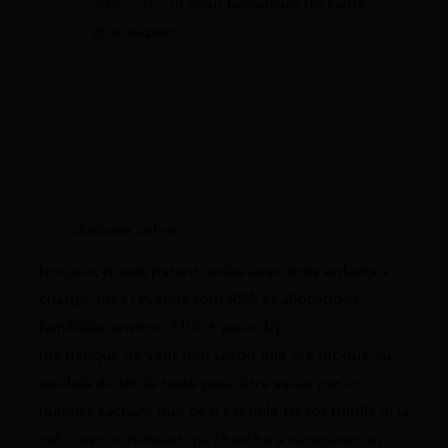
administratif
pour bénéficier de l’aide
d’un expert.
19 mai 2022 à 09:42
chabane zohra
bonjour, je suis parent isolée avec trois enfants a
charge ,mes revenus sont RSA et allocations
familiales environ 1100 € pour 4/p
ma banque ne veut rien savoir elle me dit que au
au-delà du sbi le reste peur être saisie par un
huissier sachant que ce n’est ni le trésor public ni la
caf, c’est un huissier qui cherche a récupérer un