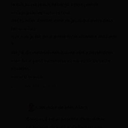
je suis au rsa je suis hébergé a titre gratuit
mais je paie les factures tout
des huissier doivent venir ce jeudi qui arrive pour
fair une liste
que puis je fair pour éviter qu’ils viennent chez moi
?
car j’ai du matériel mais qui me sert a développer
mon futur petit commerce et me sortir de cette
situation.
merci d’avance.
24 octobre 2021 à 14:20
Cassandre de Mes Allocs
Bonjour, il est impossible d’empêcher
un huissier de justice d’effectuer une