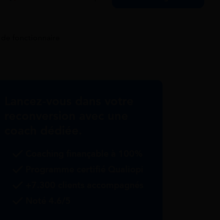
 de fonctionnaire
Lancez-vous dans votre
reconversion avec une
coach dédiée.
Coaching finançable à 100%
Programme certifié Qualiopi
+7.300 clients accompagnés
Noté 4.6/5