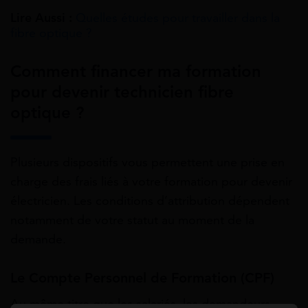
Lire Aussi :
Quelles études pour travailler dans la
fibre optique ?
Comment financer ma formation
pour devenir technicien fibre
optique ?
Plusieurs dispositifs vous permettent une prise en
charge des frais liés à votre formation pour devenir
électricien. Les conditions d’attribution dépendent
notamment de votre statut au moment de la
demande.
Le Compte Personnel de Formation (CPF)
Au même titre que les salariés, les demandeurs