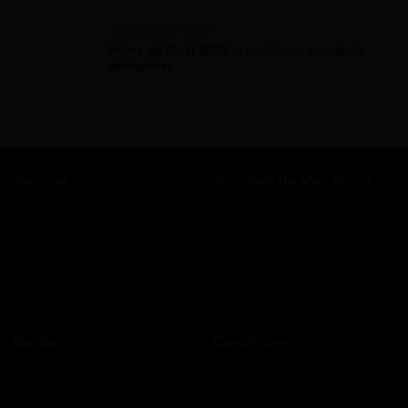
Prime De Noel
Prime de Noël 2026 : conditions, montants,
démarches
Services
A propos de Mes Allocs
Accueil
Qui sommes-nous ?
Simulation gratuite
FAQ
Demande de rappel
Avis clients
Comment ça marche ?
Blog
Cashback
Recrutement
Nous contacter
Guides
Conditions
Coordonnées des CAF
Mentions légales
Prêts CAF
CGUV
RSA
Politique de confidentialité