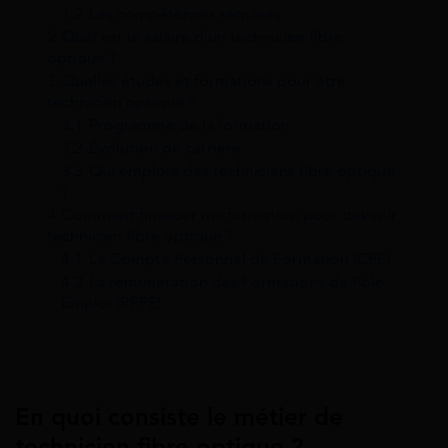
1.2
Les compétences requises
2
Quel est le salaire d’un technicien fibre
optique ?
3
Quelles études et formations pour être
technicien optique ?
3.1
Programme de la formation
3.2
Évolution de carrière
3.3
Qui emploie des techniciens fibre optique
?
4
Comment financer ma formation pour devenir
technicien fibre optique ?
4.1
Le Compte Personnel de Formation (CPF)
4.2
La rémunération des Formations de Pôle
Emploi (RFPE)
En quoi consiste le métier de
technicien fibre optique ?