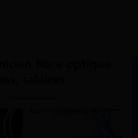
nnelle
>
Aide recherche emploi
>
Recherche emploi fibre o
icien fibre optique :
ns, salaires
25 - 6 minutes de lecture