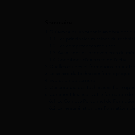
Sommaire
1
Qu’est-ce qu’un technicien fibre optiq
1.1
Les principales missions du technic
1.2
Les compétences requises
1.3
Avantages et inconvénients du méti
1.4
Conditions d’exercice de l’activité
2
Quelles études et formations pour être
3
Le salaire du technicien fibre optique
4
Évolution de carrière
5
Qui emploie des techniciens fibre opti
6
Comment financer votre formation de t
6.1
Le Compte Personnel de Formation
6.2
La rémunération des Formations de