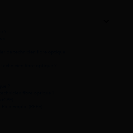
ue ?
ien
er de technicien fibre optique
 technicien fibre optique ?
que ?
echnicien fibre optique ?
 (CPF)
 Pôle Emploi (RFPE)