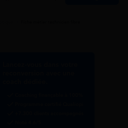
ptique
>
Fiche métier technicien fibre
Lancez-vous dans votre
reconversion avec une
coach dédiée.
Coaching finançable à 100%
Programme certifié Qualiopi
+7.300 clients accompagnés
Noté 4.6/5