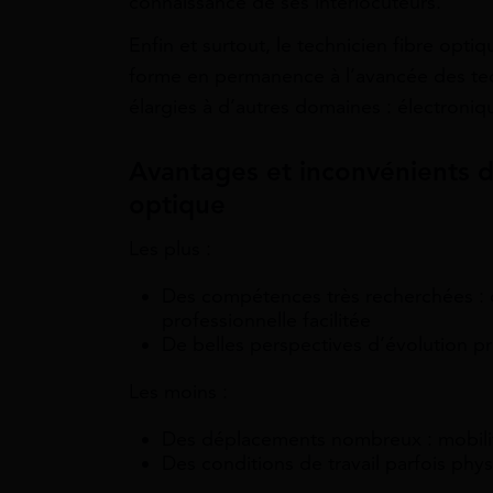
connaissance de ses interlocuteurs.
Enfin et surtout, le technicien fibre opti
forme en permanence à l’avancée des tec
élargies à d’autres domaines : électroniqu
Avantages et inconvénients d
optique
Les plus :
Des compétences très recherchées : 
professionnelle facilitée
De belles perspectives d’évolution pro
Les moins :
Des déplacements nombreux : mobili
Des conditions de travail parfois phys