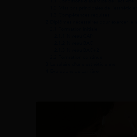
1.1
Conditions d’exercice de l’activité
1.2
Missions principales de l’esthétici
1.3
Compétences requises
2
Diplômes nécessaires pour exercer le m
2.1
Formation initiale
2.1.1
Niveau CAP
2.1.2
Niveau BAC
2.1.3
Niveau BAC+2
2.2
Formation continue
3
Le salaire d’une esthéticienne
4
Evolutions de carrière