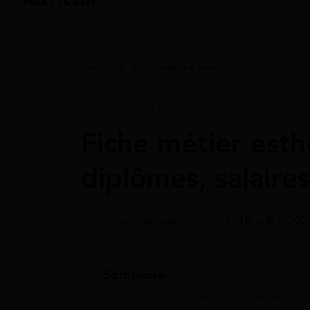
Accueil
>
Guides
>
Reconversion professio
missions, diplômes, salaires
Reconversion Professionnelle
Fiche métier esth
diplômes, salaires
Article rédigé par
Fabiola
le 18 juillet 20
Sommaire
1
En quoi consiste le métier d’esthéticie