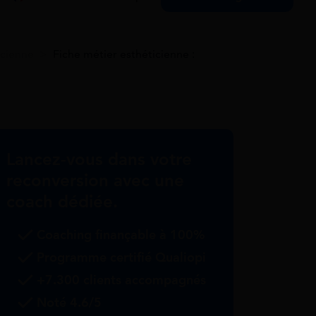
icienne
>
Fiche métier esthéticienne :
Lancez-vous dans votre
reconversion avec une
coach dédiée.
Coaching finançable à 100%
Programme certifié Qualiopi
+7.300 clients accompagnés
Noté 4.6/5