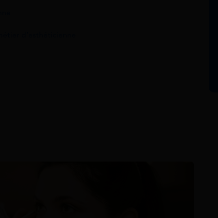
enne
étier d’esthéticienne