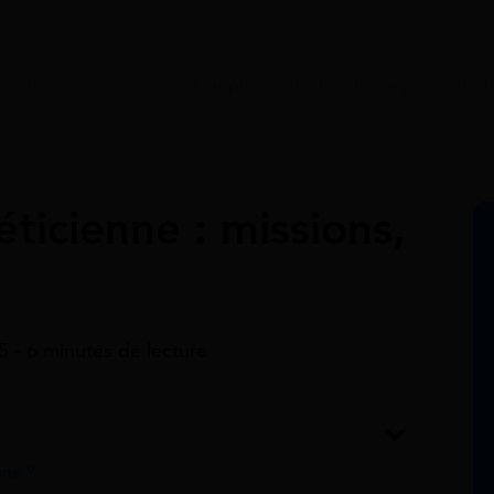
nnelle
>
Aide recherche emploi
>
Recherche emploi esthét
éticienne : missions,
25 - 6 minutes de lecture
nne ?