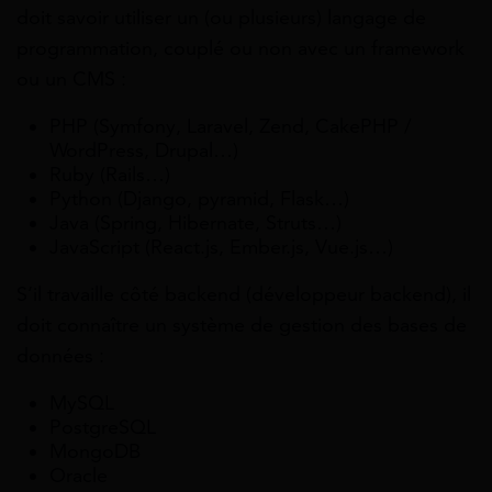
doit savoir utiliser un (ou plusieurs) langage de
programmation, couplé ou non avec un framework
ou un CMS :
PHP (Symfony, Laravel, Zend, CakePHP /
WordPress, Drupal…)
Ruby (Rails…)
Python (Django, pyramid, Flask…)
Java (Spring, Hibernate, Struts…)
JavaScript (React.js, Ember.js, Vue.js…)
S’il travaille côté backend (développeur backend), il
doit connaître un système de gestion des bases de
données :
MySQL
PostgreSQL
MongoDB
Oracle