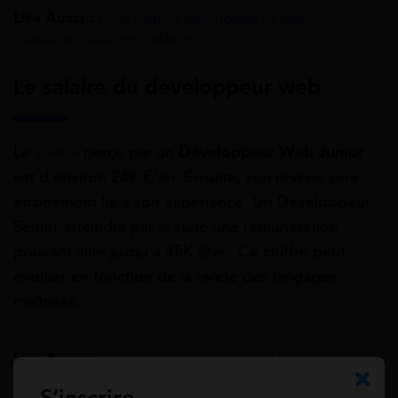
Lire Aussi :
Description développeur web :
missions, diplôme, salaire,
Le salaire du développeur web
Le
salaire
perçu par un
Développeur Web Junior
est d’environ 24K €/an. Ensuite, son revenu sera
étroitement lié à son expérience. Un Développeur
Senior atteindra par la suite une rémunération
pouvant aller jusqu’à 45K €/an. Ce chiffre peut
évoluer en fonction de la rareté des langages
maîtrisés.
Lire Aussi :
Quel est le salaire d’un développeur
web ?
S’inscrire