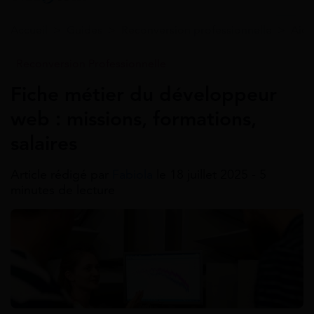
Accueil
>
Guides
>
Reconversion professionnelle
>
Aide
Reconversion Professionnelle
Fiche métier du développeur
web : missions, formations,
salaires
Article rédigé par
Fabiola
le 18 juillet 2025 - 5
minutes de lecture