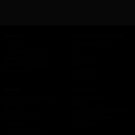
Services
A propos de Mes Allocs
Accueil
Qui sommes-nous ?
Simulation gratuite
FAQ
Demande de rappel
Avis clients
Comment ça marche ?
Blog
Cashback
Recrutement
Nous contacter
Guides
Conditions
Coordonnées des CAF
Mentions légales
Prêts CAF
CGUV
RSA
Politique de confidentialité
Prime d’activité
Politique de cookies
Chômage
Plan du site
Allocations familiales