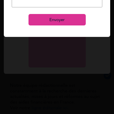
Lead developer
Se connecter
Chef de projet web
S’inscrire
Envoyer
Coaching à distance payé par vos
aides formation.
Vérifier votre éligibilité
Notre équipe rédactionnelle est
constamment à la recherche des dernieres
actualités, mises à jours et réformes au sujet
des aides financières en France.
Voir notre
ligne éditoriale ici.