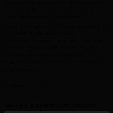
Pour suivre une formation auxiliaire ambulancier,
vous devez d’abord rechercher une école. Ensuite,
il vous faudra trouver un financement.
Sachez que le coût de la formation va généralement
entre
600€
et
1 000€
. Ainsi, trouver un
financement vous permet de bénéficier de cette
formation sans pour autant dépenser trop. Il vous
serait possible d’obtenir un financement d’un
organisme comme mission locale ou pôle emploi,
selon votre statut.
Lire Aussi :
Quel est le salaire d’un auxiliaire
ambulancier ?
Quel est le salaire d’un auxiliaire
ambulancier ?