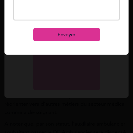
En passant
Mot de passe oublié ?
Reset
le diplôme
Se connecter
d’état, DE
S’inscrire
Envoyer
Ambulancier, l’auxiliaire ambulancier peut devenir
ambulancier.
Il peut également se spécialiser dans le transport
sanitaire pédiatrique ou d’urgence, ou encore à
l’aide d’une formation complémentaire, se
réorienter vers d’autres métiers du secteur médical
comme aide-soignant.
A noter que, par son statut, l’auxiliaire ambulancier
souhaitant passer le DE Ambulancier sera dispensé