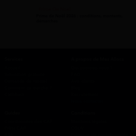
Prime De Noel
Prime de Noël 2026 : conditions, montants,
démarches
Services
A propos de Mes Allocs
Accueil
Qui sommes-nous ?
Simulation gratuite
FAQ
Demande de rappel
Avis clients
Comment ça marche ?
Blog
Cashback
Recrutement
Nous contacter
Guides
Conditions
Coordonnées des CAF
Mentions légales
Prêts CAF
CGUV
RSA
Politique de confidentialité