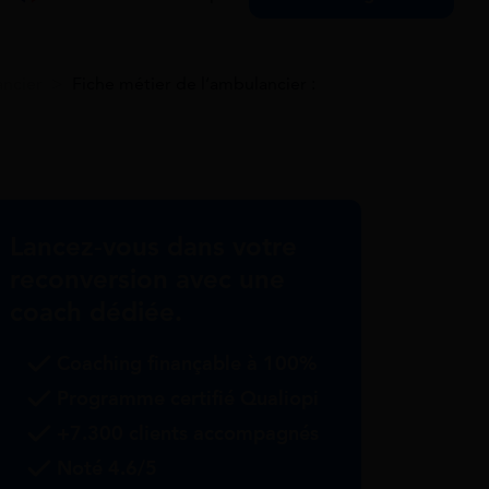
ncier
>
Fiche métier de l’ambulancier :
Lancez-vous dans votre
reconversion avec une
coach dédiée.
Coaching finançable à 100%
Programme certifié Qualiopi
+7.300 clients accompagnés
Noté 4.6/5