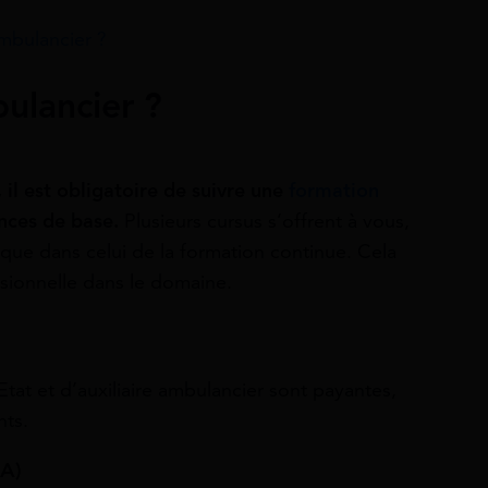
mbulancier ?
ulancier ?
 il est obligatoire de suivre une
formation
ances de base.
Plusieurs cursus s’offrent à vous,
e que dans celui de la formation continue. Cela
ssionnelle dans le domaine.
tat et d’auxiliaire ambulancier sont payantes,
nts.
EA)