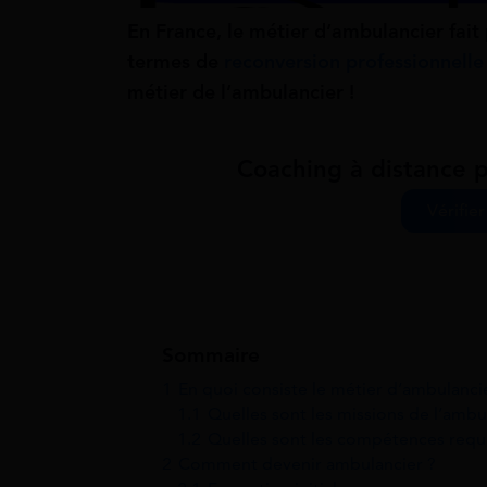
En France, le métier d’ambulancier fait 
termes de
reconversion professionnelle
métier de l’ambulancier !
Coaching à distance p
Vérifier
Sommaire
1
En quoi consiste le métier d’ambulanci
1.1
Quelles sont les missions de l’ambu
1.2
Quelles sont les compétences requ
2
Comment devenir ambulancier ?