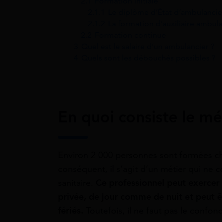
2.1
Formation initiale
2.1.1
Le diplôme d’État d’ambulancie
2.1.2
La formation d’auxiliaire ambul
2.2
Formation continue
3
Quel est le salaire d’un ambulancier ?
4
Quels sont les débouchés possibles ?
En quoi consiste le mé
Environ 2 000 personnes sont formées ch
conséquent, il s’agit d’un métier qui ne 
sanitaire.
Ce professionnel peut exercer 
privée, de jour comme de nuit et peut ê
fériés.
Toutefois, il ne faut pas le confon