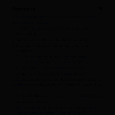
Sommaire
1
Les fondements de la pension d’invalidité aux
services des impôts
1.1
Définition et objectifs de la pension
d’invalidité
1.2
Qui est concerné par cette pension ?
2
Procédure de déclaration de la pension
d’invalidité
2.1
Où et comment déclarer la pension
d’invalidité dans le formulaire fiscal ?
2.2
Quelles sont les étapes à suivre pour
remplir correctement la déclaration ?
3
Quels sont les documents nécessaires pour la
déclaration de la pension d’invalidité aux impôts
?
3.1
Les bulletins de pension et les attestations
fiscales annuelles
3.2
Comment et où obtenir ces documents
auprès des organismes compétents ?