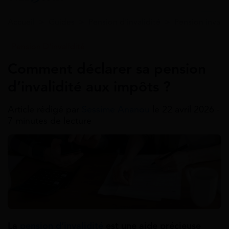
Accueil
>
Guides
>
Pension d'invalidité
>
Pension invali
Pension D'invalidité
Comment déclarer sa pension
d’invalidité aux impôts ?
Article rédigé par
Sessime Ananou
le 22 avril 2026 -
7 minutes de lecture
La
pension d’invalidité
est une aide précieuse