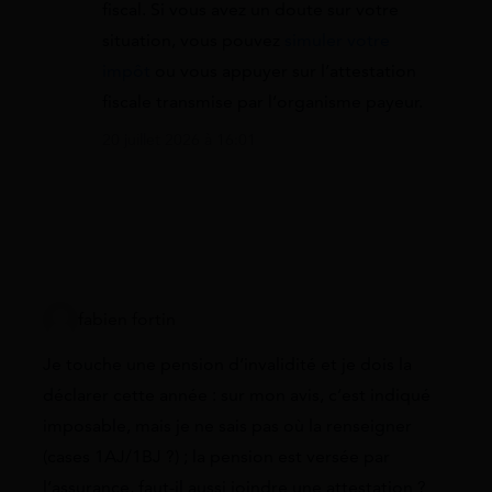
fiscal. Si vous avez un doute sur votre
situation, vous pouvez
simuler votre
impôt
ou vous appuyer sur l’attestation
fiscale transmise par l’organisme payeur.
20 juillet 2026 à 16:01
fabien fortin
Je touche une pension d’invalidité et je dois la
déclarer cette année : sur mon avis, c’est indiqué
imposable, mais je ne sais pas où la renseigner
(cases 1AJ/1BJ ?) ; la pension est versée par
l’assurance, faut-il aussi joindre une attestation ?