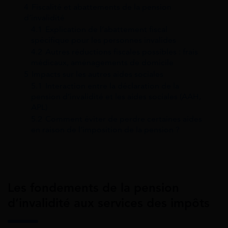
4
Fiscalité et abattements de la pension
d’invalidité
4.1
Explication de l’abattement fiscal
spécifique pour les personnes invalides
4.2
Autres réductions fiscales possibles : frais
médicaux, aménagements de domicile
5
Impacts sur les autres aides sociales
5.1
Interaction entre la déclaration de la
pension d’invalidité et les aides sociales (AAH,
APL)
5.2
Comment éviter de perdre certaines aides
en raison de l’imposition de la pension ?
Les fondements de la pension
d’invalidité aux services des impôts