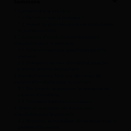
Sommaire
1
Comprendre le psoriasis
1.1
Qu’est-ce que le psoriasis ?
1.2
Impact du psoriasis sur la vie quotidienne
et professionnelle
2
Conditions d’attribution de la pension
d’invalidité pour le psoriasis
2.1
Critères médicaux spécifiques pour le
psoriasis
2.2
Évaluation du taux d’invalidité pour les
patients atteints de psoriasis
3
Démarches pour faire une demande de
pension d’invalidité pour le psoriasis
3.1
Documents requis pour la demande de
pension d’invalidité
3.2
Processus administratif à suivre
4
Droits et avantages liés à la pension
d’invalidité pour le psoriasis
4.1
Montants et modalités de versement de la
pension d’invalidité