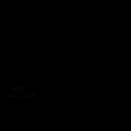
Prêts CAF
CGUV
RSA
Politique de confidentialité
Prime d’activité
Politique de cookies
Chômage
Plan du site
Allocations familiales
Aide au logement
Aides à la santé
AAH
Bourse étudiant
Aide mobilité
Lexique
2 rue
Panhard
91830 Le
Coudray
Montceaux
01 84 80
37 31