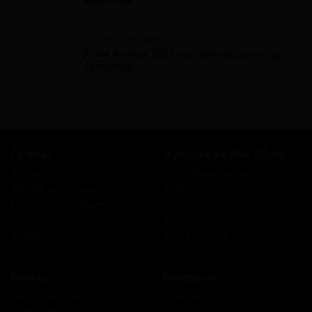
démarches
Prime De Noel
Prime de Noël 2026 : conditions, montants,
démarches
Services
A propos de Mes Allocs
Accueil
Qui sommes-nous ?
Simulation gratuite
FAQ
Demande de rappel
Avis clients
Comment ça marche ?
Blog
Cashback
Recrutement
Nous contacter
Guides
Conditions
Coordonnées des CAF
Mentions légales