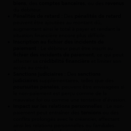
biens
, des
comptes bancaires
, ou des
revenus
du débiteur.
Pénalités de retard
: Des
pénalités de retard
peuvent être ajoutées au montant dû,
augmentant ainsi le total à payer et rendant la
situation financière encore plus difficile.
Inscription au fichier des incidents de
paiement
: Le débiteur peut être inscrit au
fichier des incidents de paiement
, ce qui peut
affecter sa
crédibilité financière
et limiter son
accès au crédit.
Sanctions judiciaires
: Des
sanctions
judiciaires
supplémentaires, telles que des
poursuites pénales
, peuvent être envisagées si
le non-paiement est perçu comme de la
mauvaise foi ou comme une tentative d’évasion.
Impact sur les relations personnelles
: Le non-
paiement peut entraîner des
tensions
ou des
conflits prolongés avec le créancier, affectant
ainsi les relations personnelles ou familiales.