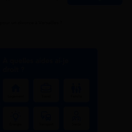
our un divorce à Versailles ?
À quelles aides ai-je
droit ?
Logement
Travail
Famille
Énergie
Transport
Santé