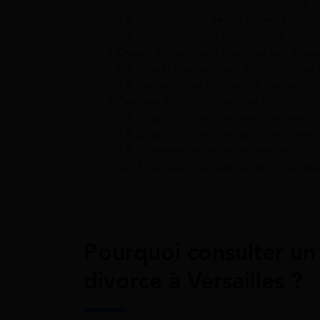
1.1
La complexité des procédures de d
1.2
La protection de vos intérêts
1.3
La connaissance du contexte local
2
Quand et comment chercher son avocat l
2.1
A quel moment faut-il commencer à
2.2
Où se trouve la majorité des avocats
3
Quel est le prix d’un avocat pour un div
3.1
Le prix d’un avocat avec des honorai
3.2
Le prix d’un avocat au forfait à Versa
3.3
Comment divorcer au meilleur prix s
4
Les 8 meilleurs avocats en droit du divo
Pourquoi consulter un 
divorce à Versailles ?