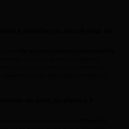
ncer à chercher un avocat pour un
n avocat
dès que vous envisagez sérieusement le
herche tôt, vous aurez le temps de préparer
onner un avocat qui correspond à vos besoins
également d’éviter des retards potentiels qui
avocats en droit du divorce à
 du divorce à Versailles, le site du
Barreau de
ns sur les avocats inscrits et leurs spécialités.