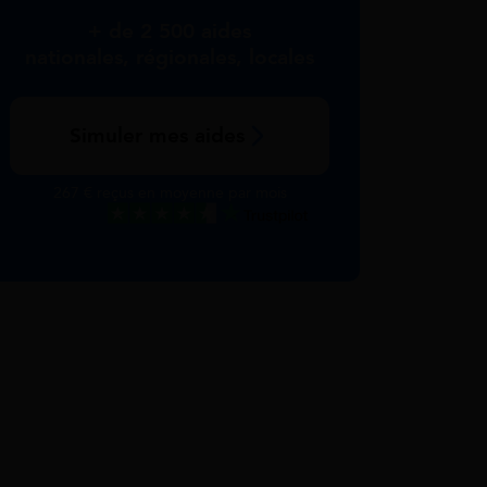
+ de 2 500 aides
nationales, régionales, locales
Simuler mes aides
267 € reçus en moyenne par mois
Excellent
Voir nos avis Trustpilot