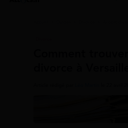
Accueil
>
Guides
>
Divorce
>
Avocat divo
Divorce
Comment trouver
divorce à Versaill
Article rédigé par
Léo Martin
le 22 avril 