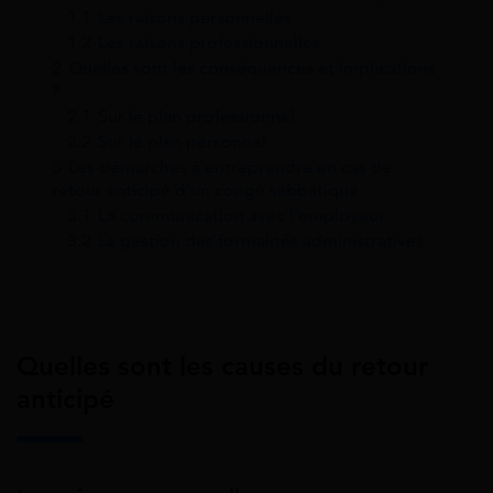
1.1
Les raisons personnelles
1.2
Les raisons professionnelles
2
Quelles sont les conséquences et implications
?
2.1
Sur le plan professionnel
2.2
Sur le plan personnel
3
Les démarches à entreprendre en cas de
retour anticipé d’un congé sabbatique
3.1
La communication avec l’employeur
3.2
La gestion des formalités administratives
Quelles sont les causes du retour
anticipé