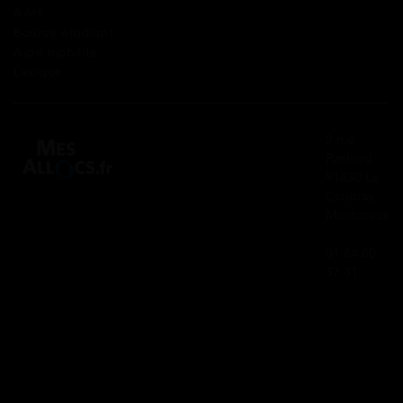
AAH
Bourse étudiant
Aide mobilité
Lexique
2 rue
Panhard
91830 Le
Coudray
Montceaux
01 84 80
37 31