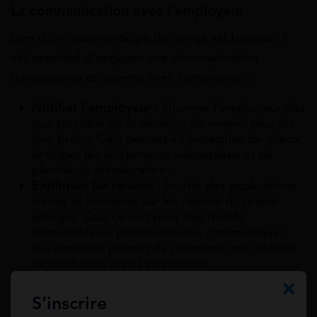
La communication avec l’employeur
Lors d’un retour anticipé de congé sabbatique, il
est essentiel d’engager une communication
transparente et ouverte avec l’employeur :
Notifier l’employeur :
informer l’employeur dès
que possible de la décision de revenir plus tôt
que prévu. Cela permet à l’entreprise de mieux
anticiper les ajustements nécessaires et de
planifier la réintégration.
Expliquer les raisons :
fournir des explications
claires et honnêtes sur les raisons du retour
anticipé. Que ce soit pour des motifs
personnels ou professionnels, communiquer
ouvertement permet de maintenir une relation
de confiance avec l’employeur.
Proposer un plan de transition :
si possible,
proposer un plan de transition pour faciliter le
S’inscrire
retour et minimiser les perturbations pour