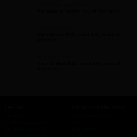
Plan D'Épargne Retraite
Plan épargne retraite : ce qu'il faut savoir
Prime Macron
Prime Macron 2026 : conditions, montant,
démarches
Prime De Noel
Prime de Noël 2026 : conditions, montants,
démarches
Services
A propos de Mes Allocs
Accueil
Qui sommes-nous ?
Simulation gratuite
FAQ
Demande de rappel
Avis clients
Comment ça marche ?
Blog