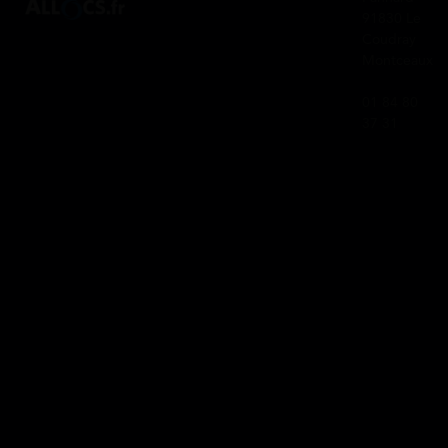
91830 Le
Coudray
Montceaux
01 84 80
37 31