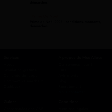
démarches
Prime De Noel
Prime de Noël 2026 : conditions, montants,
démarches
Services
A propos de Mes Allocs
Accueil
Qui sommes-nous ?
Simulation gratuite
FAQ
Demande de rappel
Avis clients
Comment ça marche ?
Blog
Cashback
Recrutement
Nous contacter
Guides
Conditions
Coordonnées des CAF
Mentions légales