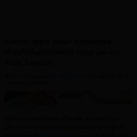
Accueil
>
Guides
>
France Travail & Chômage
>
Trop pe
France Travail & Chômage
Lettre type pour demande
d’échelonnement trop perçu
Pôle Emploi
Article rédigé par
Eric Zotoglo
le 11 juillet 2025 - 7
minutes de lecture
Lorsqu’un demandeur d’emploi a touché des
allocations qui ne lui étaient pas dues, on parle
de trop-perçu
Pôle emploi
ou encore d’indu. Que