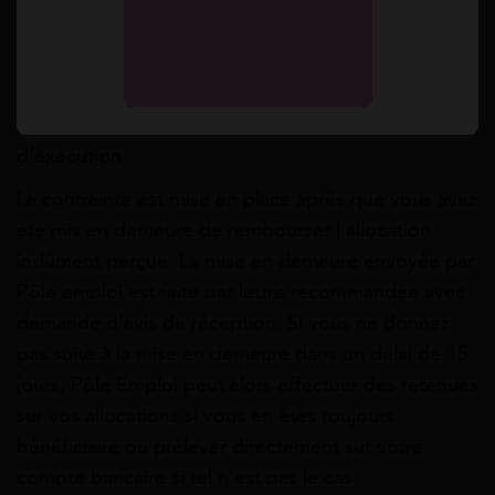
le délai de recours (15 jours après la notification),
adresse du tribunal compétent et mode de saisine.
En l’absence de recours devant les tribunaux de
votre part, la contrainte vaut jugement et permet à
Pôle emploi de mettre en œuvre les voies
d’exécution.
La contrainte est mise en place après que vous avez
été mis en demeure de rembourser l’allocation
indûment perçue. La mise en demeure envoyée par
Pôle emploi est faite par lettre recommandée avec
demande d’avis de réception. Si vous ne donnez
pas suite à la mise en demeure dans un délai de 15
jours, Pôle Emploi peut alors effectuer des retenues
sur vos allocations si vous en êtes toujours
bénéficiaire ou prélever directement sur votre
compte bancaire si tel n’est pas le cas.