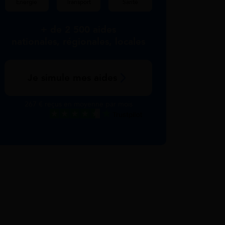
Énergie
Transport
Santé
+ de 2 500 aides
nationales, régionales, locales
Je simule mes aides
267 € reçus en moyenne par mois
Excellent
Voir nos avis Trustpilot