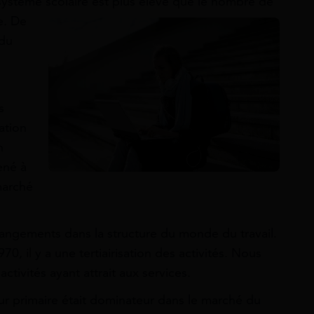
système scolaire est plus élevé que le nombre de
e. De
 du
s
ation
n
ené à
marché
angements dans la structure du monde du travail.
70, il y a une tertiairisation des activités. Nous
activités ayant attrait aux services.
ur primaire était dominateur dans le marché du