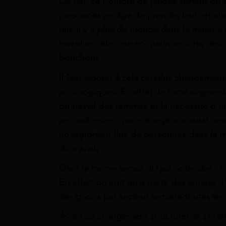
De fait, ce nombre de jeunes sortant du 
personnes en âge de prendre leur retrait
fait, il y a plus de monde dans le marché
travail et cela crée en quelque sorte des
bouchons.
Il faut ajouter à cela certains changement
sociologiques. En effet, la forte augment
du travail des femmes et la nécessité d’u
second revenu par ménage ont aussi am
un important flux de personnes dans le 
du travail.
Dans le même temps, il faut noter des ch
En effet, on voit qu’a partir des années 19
désignons par secteur tertiaire toutes les 
Avant ce changement structurel, le secte