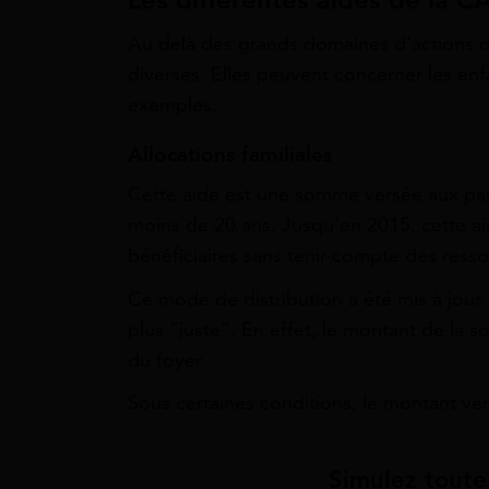
Au delà des grands domaines d’actions de 
diverses. Elles peuvent concerner les enfa
exemples.
Allocations familiales
Cette aide est une somme versée aux par
moins de 20 ans. Jusqu’en 2015, cette aid
bénéficiaires sans tenir compte des ressou
Ce mode de distribution a été mis à jour.
plus “juste”. En effet, le montant de l
du foyer.
Sous certaines conditions, le montant ve
Simulez toute