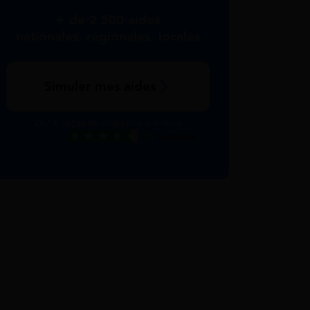
+ de 2 500 aides
nationales, régionales, locales
Simuler mes aides
267 € reçus en moyenne par mois
Excellent
Voir nos avis Trustpilot