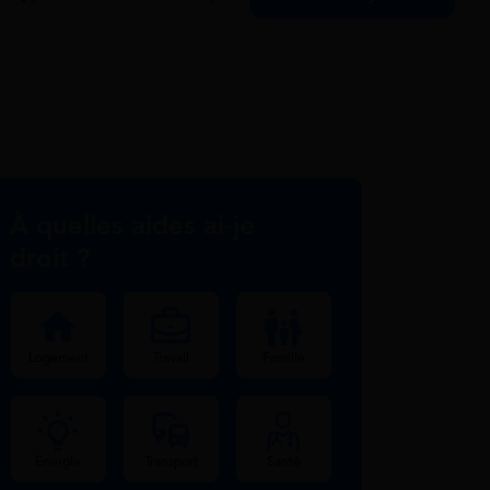
À quelles aides ai-je
droit ?
Logement
Travail
Famille
Énergie
Transport
Santé