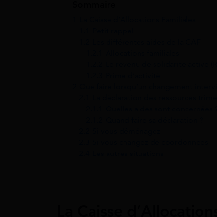
Sommaire
1
La Caisse d’Allocations Familiales
1.1
Petit rappel
1.2
Les différentes aides de la CAF
1.2.1
Allocations familiales
1.2.2
Le revenu de solidarité active (
1.2.3
Prime d’activité
2
Que faire lorsqu’un changement intervi
2.1
La déclaration des ressources trimes
2.1.1
Quelles aides sont concernées 
2.1.2
Quand faire sa déclaration ?
2.2
Si vous déménagez
2.3
Si vous changez de coordonnées
2.4
Les autres situations
La Caisse d’Allocation