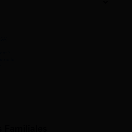
RSA)
ent ?
trielle
?
s Familiales