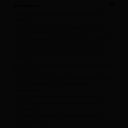
Sommaire
1
Qu’est-ce qu’une notification de bourse
CROUS ?
2
Notification conditionnelle ou définitive :
quelle différence ?
2.1
La notification conditionnelle du CROUS
2.2
La notification définitive du CROUS
3
Où retrouver votre notification de bourse
CROUS ?
4
Comment obtenir une notification de bourse
du CROUS ?
4.1
Déposer un Dossier Social Étudiant (DSE)
4.2
Joindre les pièces justificatives
demandées
4.3
Suivre l’instruction de votre dossier
5
Je n’ai pas reçu ma notification : pourquoi et
que faire ?
6
Que faire après avoir reçu la notification de
bourse CROUS ?