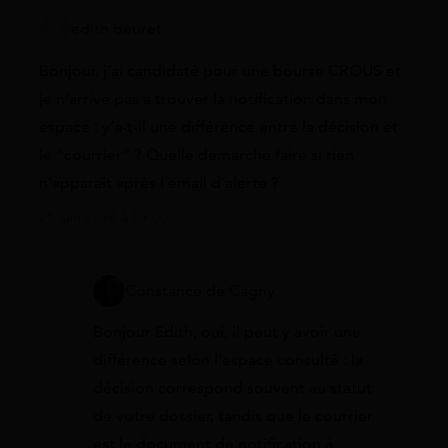
edith beuret
Bonjour, j’ai candidaté pour une bourse CROUS et
je n’arrive pas à trouver la notification dans mon
espace : y’a-t-il une différence entre la décision et
le “courrier” ? Quelle démarche faire si rien
n’apparaît après l’email d’alerte ?
25 juin 2026 à 09:00
Constance de Cagny
Bonjour Edith, oui, il peut y avoir une
différence selon l’espace consulté : la
décision correspond souvent au statut
de votre dossier, tandis que le courrier
est le document de notification à