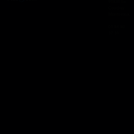
91830 Le
Coudray
Montceaux
01 84 80
37 31