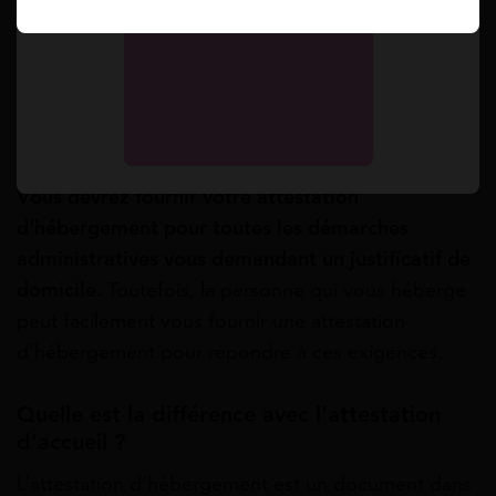
aides de financement disponibles pour les
demandeurs d’emploi et les bénéficiaires du
RSA)
Constitution du dossier pour une demande de
RSA
Demande de carte grise
Renouvellement de carte d’identité
Vous devrez fournir votre attestation
d’hébergement pour toutes les démarches
administratives vous demandant un justificatif de
domicile.
Toutefois, la personne qui vous héberge
peut facilement vous fournir une attestation
d’hébergement pour répondre à ces exigences.
Quelle est la différence avec l’attestation
d’accueil ?
L’attestation d’hébergement est un document dans