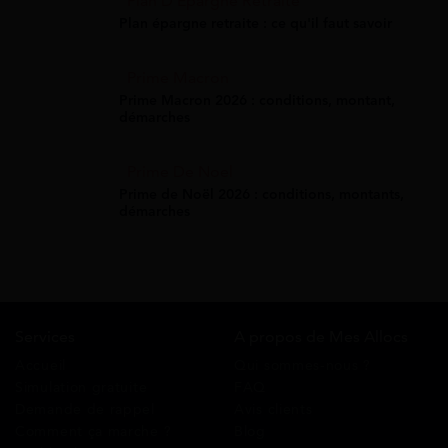
Plan D'Épargne Retraite
Plan épargne retraite : ce qu'il faut savoir
Prime Macron
Prime Macron 2026 : conditions, montant,
démarches
Prime De Noel
Prime de Noël 2026 : conditions, montants,
démarches
Services
A propos de Mes Allocs
Accueil
Qui sommes-nous ?
Simulation gratuite
FAQ
Demande de rappel
Avis clients
Comment ça marche ?
Blog