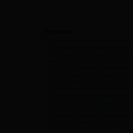
Sommaire
1
Qu’est-ce que la loi Hamon en matière 
1.1
Définition et objectifs de la loi Ha
1.2
Quels contrats d’assurance habitat
2
Résiliation d’une assurance habitation 
2.1
Comment fonctionne la résiliation 
2.2
Qui s’occupe des démarches de rési
3
Comment utiliser la loi Hamon pour rési
3.1
Les étapes pour changer d’assuranc
3.2
Modèle de lettre de résiliation de 
3.3
Les documents nécessaires pour une 
4
Les avantages de la loi Hamon pour les
4.1
Changer d’assurance habitation plus
4.2
Trouver une meilleure couverture a
5
Quelles sont les limites de la loi Hamon