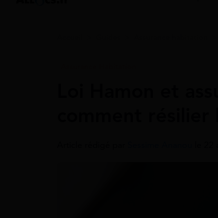
Accueil
>
Guides
>
Assurance habitation
Assurance Habitation
Loi Hamon et assu
comment résilier 
Article rédigé par
Sessime Ananou
le 22 