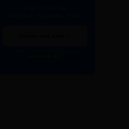
+ de 2 500 aides
nationales, régionales, locales
Simuler mes aides
267 € reçus en moyenne par mois
Excellent
Voir nos avis Trustpilot