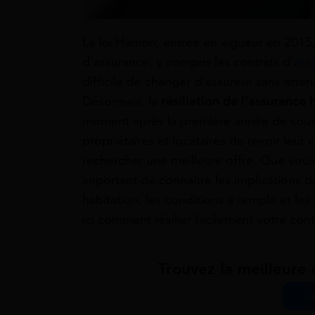
La loi Hamon, entrée en vigueur en 2015, a
d’assurance, y compris les contrats d’
ass
difficile de changer d’assureur sans atten
Désormais, la
résiliation de l’assurance
moment après la première année de souscr
propriétaires et locataires de revoir leur
rechercher une meilleure offre. Que vous s
important de connaître les implications de 
habitation, les conditions à remplir et l
ici comment résilier facilement votre con
Trouvez la meilleure 
J