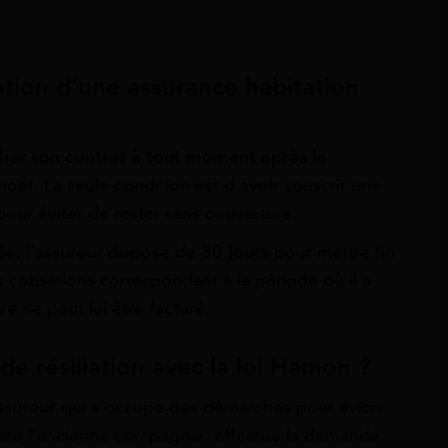
ation d’une assurance habitation
ilier son contrat à tout moment après la
motif. La seule condition est d’avoir souscrit une
 pour éviter de rester sans couverture.
ée, l’assureur dispose de
30 jours
pour mettre fin
s cotisations correspondant à la période où il a
re
ne peut lui être facturé.
e résiliation avec la loi Hamon ?
ssureur
qui s’occupe des démarches pour éviter
tacte l’ancienne compagnie, effectue la demande