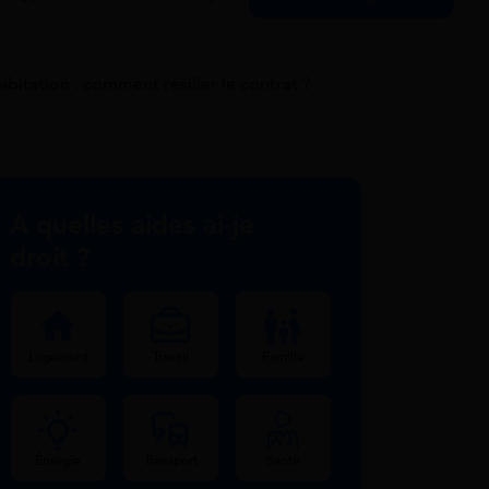
bitation : comment résilier le contrat ?
À quelles aides ai-je
droit ?
Logement
Travail
Famille
Énergie
Transport
Santé