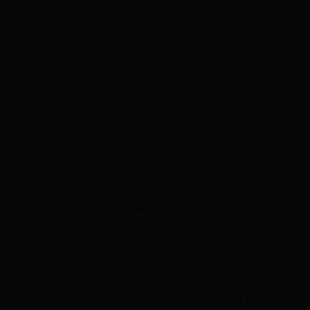
assurance habitation Luko
3.3
Comparaison des tarifs avec d’autres
assurances habitation sur le marché en 2026
4
Comment souscrire à une assurance habitation
Luko ?
4.1
Comment obtenir un devis pour
l’assurance habitation Luko ?
4.2
Démarches pour souscrire une assurance
habitation chez Luko
4.3
Souscription en ligne : un processus
simple et rapide
4.4
Documents nécessaires lors de la
souscription à Luko
5
Gestion des sinistres avec Luko assurance
habitation
5.1
Déclaration des sinistres : comment réagir
rapidement ?
5.2
Assistance 24/7 : un service réactif pour
vous accompagner en cas de besoin
5.3
Retour d’expérience des assurés sur la