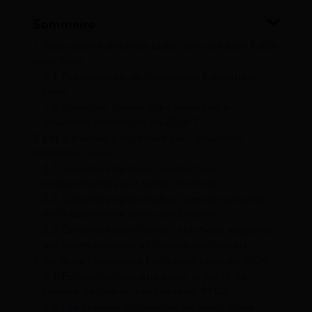
Sommaire
1
Assurance habitation Luko : une solution fiable
pour tous
1.1
Présentation de l’assurance habitation
Luko
1.2
Pourquoi choisir Luko pour votre
assurance habitation en 2026 ?
2
Les garanties proposées par l’assurance
habitation Luko
2.1
Garanties de base : protection
indispensable pour votre domicile
2.2
Garanties optionnelles : personnalisation
de la couverture selon vos besoins
2.3
Garanties spécifiques : solutions adaptées
aux biens précieux et risques particuliers
3
Tarifs de l’assurance habitation Luko en 2026
3.1
Estimation des prix selon le profil de
l’assuré (locataire, propriétaire, PNO)
3.2
Les critères influençant les tarifs d’une