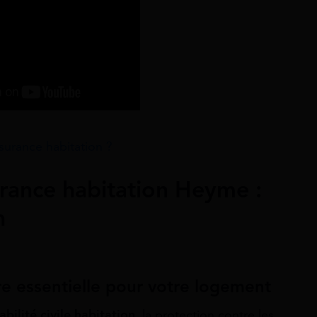
ssurance habitation ?
urance habitation Heyme :
n
re essentielle pour votre logement
bilité civile habitation
, la protection contre les