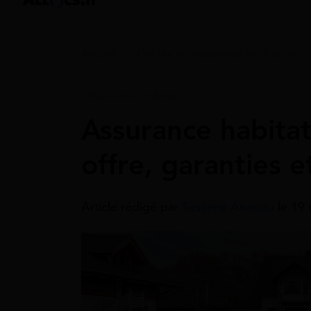
Accueil
>
Guides
>
Assurance habitation
Assurance Habitation
Assurance habita
offre, garanties et
Article rédigé par
Sessime Ananou
le 19