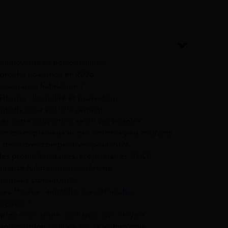
e innovante et personnalisée
proche novatrice en 2026
assurance habitation ?
Heyme : flexibilité et protection
entielle pour votre logement
sez votre couverture selon vos besoins
des biens précieux et des sinistres peu courants
 : des offres compétitives pour 2026
es profils (locataires, propriétaires, PNO)
ssurance habitation chez Heyme
incipaux concurrents
vec Heyme : simplifier les démarches
agence ?
apide et en toute confiance avec Heyme
 souscription facilitée par la technologie