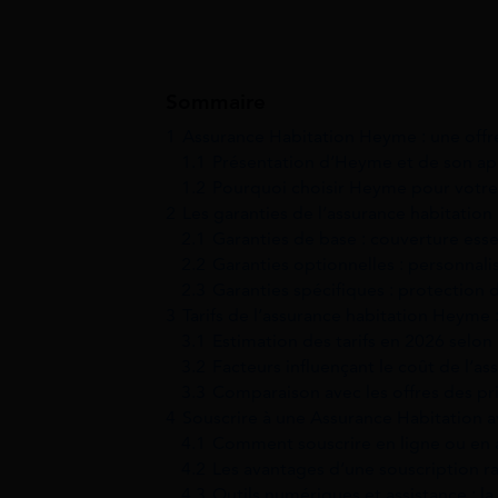
Sommaire
1
Assurance Habitation Heyme : une offr
1.1
Présentation d’Heyme et de son ap
1.2
Pourquoi choisir Heyme pour votre 
2
Les garanties de l’assurance habitation 
2.1
Garanties de base : couverture ess
2.2
Garanties optionnelles : personnali
2.3
Garanties spécifiques : protection 
3
Tarifs de l’assurance habitation Heyme
3.1
Estimation des tarifs en 2026 selon l
3.2
Facteurs influençant le coût de l’a
3.3
Comparaison avec les offres des pr
4
Souscrire à une Assurance Habitation a
4.1
Comment souscrire en ligne ou en 
4.2
Les avantages d’une souscription r
4.3
Outils numériques et assistance : la