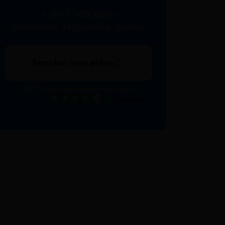
+ de 2 500 aides
nationales, régionales, locales
Simuler mes aides
267 € reçus en moyenne par mois
Excellent
Voir nos avis Trustpilot