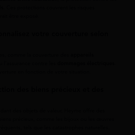
ls
. Ces protections couvrent les risques
ait être exposé.
onnalisez votre couverture selon
es, comme la couverture des
appareils
ou l’assurance contre les
dommages électriques
.
erture en fonction de votre situation.
ction des biens précieux et des
sédant des objets de valeur, Heyme offre des
biens précieux, comme les bijoux ou les œuvres
fréquents, tels que les catastrophes naturelles.