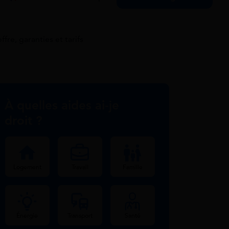
re, garanties et tarifs
À quelles aides ai-je
droit ?
Logement
Travail
Famille
Énergie
Transport
Santé