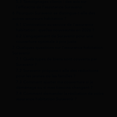
5.3
Témoignages clients : des avis sur
l’efficacité de l’assistance Suravenir
6
Pourquoi Suravenir se distingue-t-elle des
autres assureurs habitation ?
6.1
L’innovation au service de l’assurance
habitation : quelles nouveautés en 2026 ?
6.2
L’engagement de Suravenir pour une
couverture optimale à prix juste
7
Quelques questions sur l’assurance habitation
Suravenir
7.1
Quels types de biens sont couverts par
Suravenir ?
7.2
Suravenir propose-t-elle des réductions
pour les jeunes ou les familles ?
7.3
Comment ajuster ma couverture si je
déménage ou si mes besoins changent ?
7.4
Comment demander la résiliation de votre
assurance habitation Suravenir ?