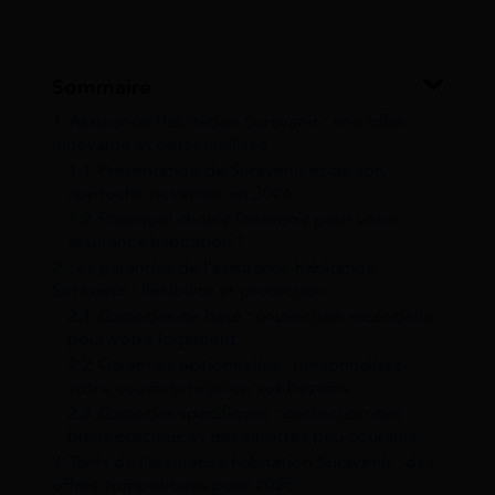
Sommaire
1
Assurance Habitation Suravenir : une offre
innovante et personnalisée
1.1
Présentation de Suravenir et de son
approche novatrice en 2026
1.2
Pourquoi choisir Suravenir pour votre
assurance habitation ?
2
Les garanties de l’assurance habitation
Suravenir : flexibilité et protection
2.1
Garanties de base : couverture essentielle
pour votre logement
2.2
Garanties optionnelles : personnalisez
votre couverture selon vos besoins
2.3
Garanties spécifiques : protection des
biens précieux et des sinistres peu courants
3
Tarifs de l’assurance habitation Suravenir : des
offres compétitives pour 2026