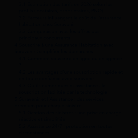
3.1
Estimation des tarifs en 2026 selon les
profils (locataires, propriétaires, PNO)
3.2
Facteurs influençant le coût de l’assurance
habitation chez Suravenir
3.3
Comparaison avec les offres des
principaux concurrents
4
Souscrire à une Assurance Habitation avec
Suravenir : simplifier les démarches
4.1
Comment souscrire en ligne ou en agence
?
4.2
Les avantages d’une souscription rapide et
en toute confiance avec Suravenir
4.3
Outils numériques et assistance : la
souscription facilitée par la technologie
5
Suravenir et l’Assistance : des services
premium pour chaque sinistre
5.1
Gestion des sinistres : une prise en charge
réactive et simplifiée
5.2
Assistance 24/7 : protection en toutes
circonstances