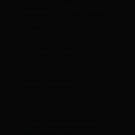
3.2
Logements saisonniers
3.3
La sous-location
4
Que se passe-t-il si je n’ai pas d’assurance
habitation ?
4.1
Quelles sont les sanctions prévues en cas
de défaut d’assurance habitation ?
4.2
Quels sont les risques pour un locataire ou
un propriétaire sans assurance habitation ?
4.3
Quels sont les recours du propriétaire en
cas de défaut d’assurance habitation du
locataire ?
5
Quels types de garanties obligatoires inclut
une assurance habitation ?
5.1
Que couvre la garantie « risques locatifs »
pour les locataires ?
5.2
Quelles garanties supplémentaires peut-
on souscrire en tant que propriétaire ou
locataire ?
6
Comment choisir une assurance habitation ?
6.1
Quels critères vérifier pour choisir la
meilleure assurance habitation ?