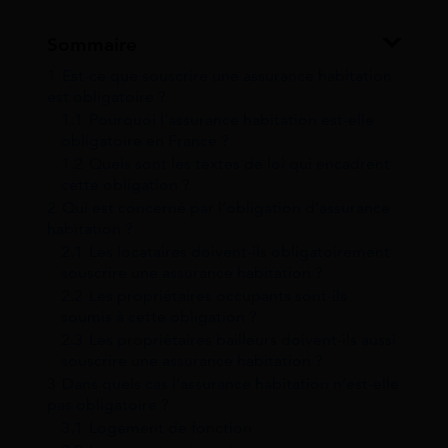
Sommaire
1
Est-ce que souscrire une assurance habitation
est obligatoire ?
1.1
Pourquoi l’assurance habitation est-elle
obligatoire en France ?
1.2
Quels sont les textes de loi qui encadrent
cette obligation ?
2
Qui est concerné par l’obligation d’assurance
habitation ?
2.1
Les locataires doivent-ils obligatoirement
souscrire une assurance habitation ?
2.2
Les propriétaires occupants sont-ils
soumis à cette obligation ?
2.3
Les propriétaires bailleurs doivent-ils aussi
souscrire une assurance habitation ?
3
Dans quels cas l’assurance habitation n’est-elle
pas obligatoire ?
3.1
Logement de fonction