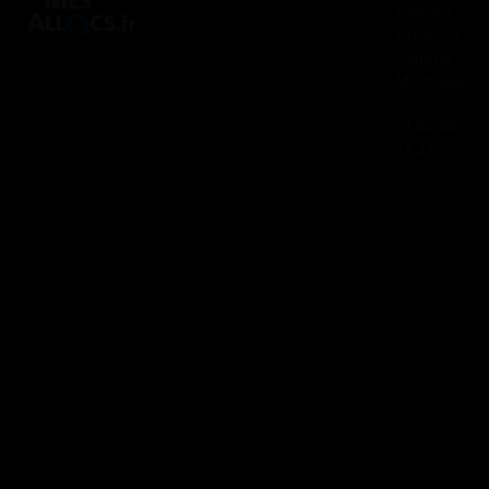
Panhard
91830 Le
Coudray
Montceaux
01 84 80
37 31