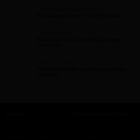
Plan D'Épargne Retraite
Plan épargne retraite : ce qu'il faut savoir
Prime Macron
Prime Macron 2026 : conditions, montant,
démarches
Prime De Noel
Prime de Noël 2026 : conditions, montants,
démarches
Services
A propos de Mes Allocs
Accueil
Qui sommes-nous ?
Simulation gratuite
FAQ
Demande de rappel
Avis clients