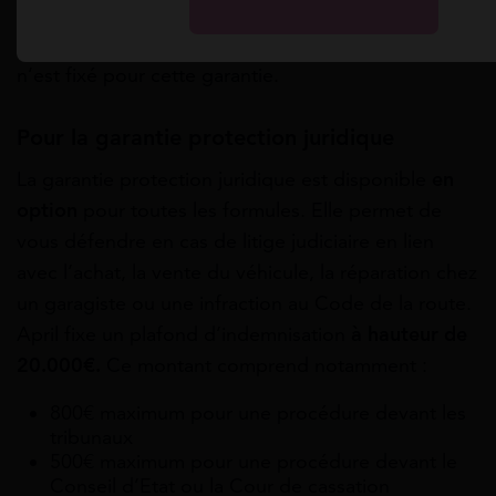
véhicule est sur le siège passager ne constitue pas
un prêt de véhicule. Aucun plafond d’indemnisation
n’est fixé pour cette garantie.
Pour la garantie protection juridique
La garantie protection juridique est disponible
en
option
pour toutes les formules. Elle permet de
vous défendre en cas de litige judiciaire en lien
avec l’achat, la vente du véhicule, la réparation chez
un garagiste ou une infraction au Code de la route.
April fixe un plafond d’indemnisation
à hauteur de
20.000€.
Ce montant comprend notamment :
800€ maximum pour une procédure devant les
tribunaux
500€ maximum pour une procédure devant le
Conseil d’Etat ou la Cour de cassation