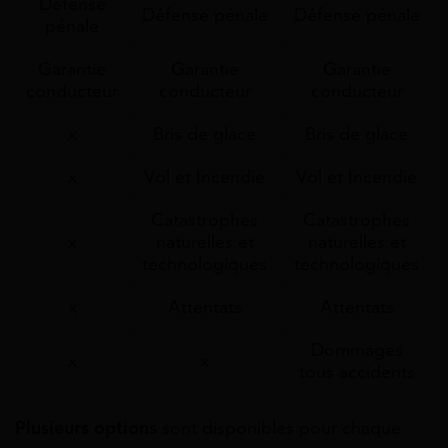
Défense
Défense pénale
Défense pénale
pénale
Garantie
Garantie
Garantie
conducteur
conducteur
conducteur
x
Bris de glace
Bris de glace
x
Vol et Incendie
Vol et Incendie
Catastrophes
Catastrophes
x
naturelles et
naturelles et
technologiques
technologiques
x
Attentats
Attentats
Dommages
x
x
tous accidents
Plusieurs options
sont disponibles pour chaque