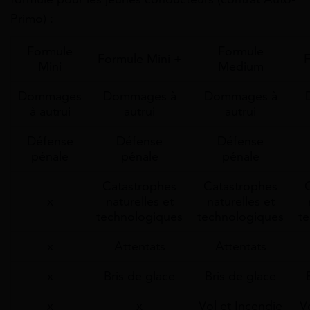
Primo) :
Formule
Formule
Formule Mini +
Mini
Medium
Dommages
Dommages à
Dommages à
à autrui
autrui
autrui
Défense
Défense
Défense
pénale
pénale
pénale
Catastrophes
Catastrophes
x
naturelles et
naturelles et
technologiques
technologiques
t
x
Attentats
Attentats
x
Bris de glace
Bris de glace
x
x
Vol et Incendie
V