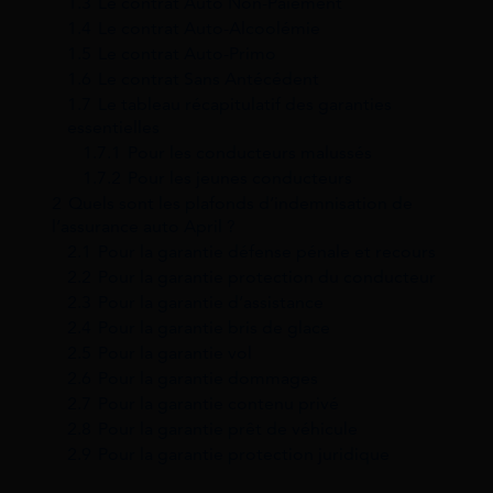
1.3
Le contrat Auto Non-Paiement
1.4
Le contrat Auto-Alcoolémie
1.5
Le contrat Auto-Primo
1.6
Le contrat Sans Antécédent
1.7
Le tableau récapitulatif des garanties
essentielles
1.7.1
Pour les conducteurs malussés
1.7.2
Pour les jeunes conducteurs
2
Quels sont les plafonds d’indemnisation de
l’assurance auto April ?
2.1
Pour la garantie défense pénale et recours
2.2
Pour la garantie protection du conducteur
2.3
Pour la garantie d’assistance
2.4
Pour la garantie bris de glace
2.5
Pour la garantie vol
2.6
Pour la garantie dommages
2.7
Pour la garantie contenu privé
2.8
Pour la garantie prêt de véhicule
2.9
Pour la garantie protection juridique