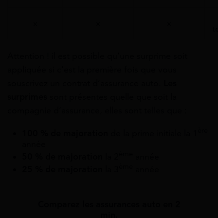
x
x
x
t
Attention ! il est possible qu’une surprime soit
appliquée si c’est la première fois que vous
souscrivez un contrat d’assurance auto.
Les
surprimes
sont présentes quelle que soit la
compagnie d’assurance, elles sont telles que :
ère
100 % de majoration
de la prime initiale la 1
année
ème
50 % de majoration
la 2
année
ème
25 % de majoration
la 3
année
Comparez les assurances auto en 2
min.