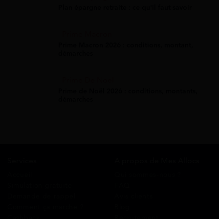
Plan épargne retraite : ce qu'il faut savoir
Prime Macron
Prime Macron 2026 : conditions, montant,
démarches
Prime De Noel
Prime de Noël 2026 : conditions, montants,
démarches
Services
A propos de Mes Allocs
Accueil
Qui sommes-nous ?
Simulation gratuite
FAQ
Demande de rappel
Avis clients
Comment ça marche ?
Blog
Cashback
Recrutement