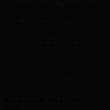
?
5
Comment économiser sur le puçage de votre
chien ?
6
Une assurance animaux peut-elle rembourser
le puçage d’un chien ?
7
Le puçage d’un chien est-il obligatoire ?
7.1
À quel âge faut-il faire pucer son chien ?
7.2
Quelles sont les conséquences du non-
respect de l’obligation de puçage d’un chien ?
8
Puce électronique ou tatouage : quel choix
pour l’identification de mon chien ?
8.1
Le tatouage est-il encore possible pour
l’identification du chien ?
8.2
Pourquoi privilégier le puçage ?
Pourquoi pucer votre chien ?