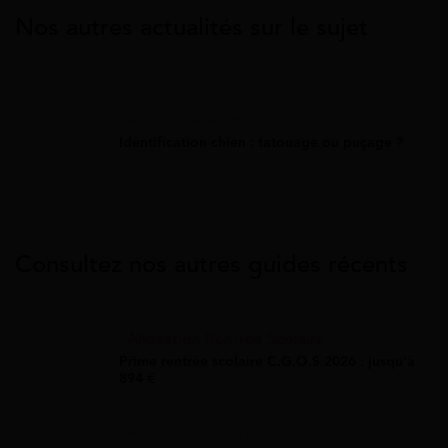
Nos autres actualités sur le sujet
Assurance Animaux
Identification chien : tatouage ou puçage ?
Consultez nos autres guides récents
Allocation Rentrée Scolaire
Prime rentrée scolaire C.G.O.S 2026 : jusqu'à
894 €
Allocation Rentrée Scolaire