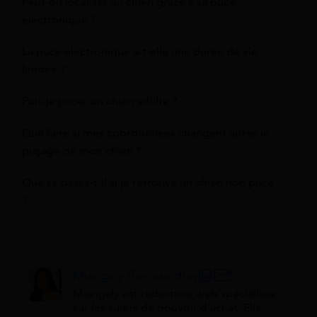
Peut-on localiser un chien grâce à sa puce
électronique ?
La puce électronique a-t-elle une durée de vie
limitée ?
Puis-je pucer un chien adulte ?
Que faire si mes coordonnées changent après le
puçage de mon chien ?
Que se passe-t-il si je retrouve un chien non pucé
?
Miangaly Ramasindray
Miangaly est rédactrice web spécialisée
sur les sujets de pouvoir d'achat. Elle