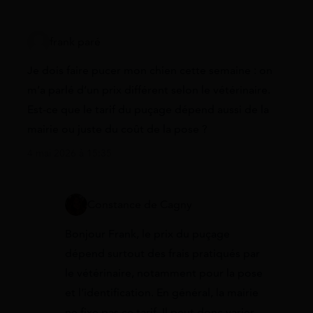
frank paré
Je dois faire pucer mon chien cette semaine : on
m’a parlé d’un prix différent selon le vétérinaire.
Est-ce que le tarif du puçage dépend aussi de la
mairie ou juste du coût de la pose ?
4 mai 2026 à 15:35
Constance de Cagny
Bonjour Frank, le prix du puçage
dépend surtout des frais pratiqués par
le vétérinaire, notamment pour la pose
et l’identification. En général, la mairie
ne fixe pas ce tarif. Il peut donc varier