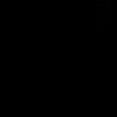
Coudray
Montceaux
01 84 80
37 31