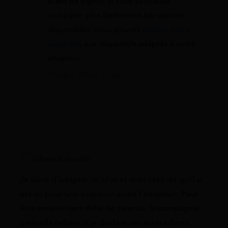
avant de signer. Si vous souhaitez
comparer plus facilement les options
disponibles, vous pouvez
vérifier votre
éligibilité
aux dispositifs adaptés à votre
situation.
17 juillet 2026 à 13:00
chantal moulin
Je viens d’adopter un chat et mon veto dit qu’il a
été vu pour une suspicion avant l’adoption. Pour
être assurée sans délai de carence, la compagnie
peut-elle refuser si je déclare ces antécédents