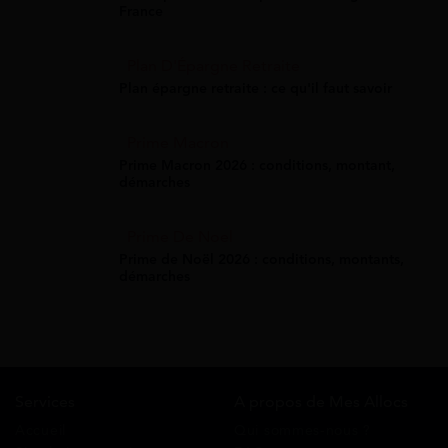
France
Plan D'Épargne Retraite
Plan épargne retraite : ce qu'il faut savoir
Prime Macron
Prime Macron 2026 : conditions, montant,
démarches
Prime De Noel
Prime de Noël 2026 : conditions, montants,
démarches
Services
A propos de Mes Allocs
Accueil
Qui sommes-nous ?