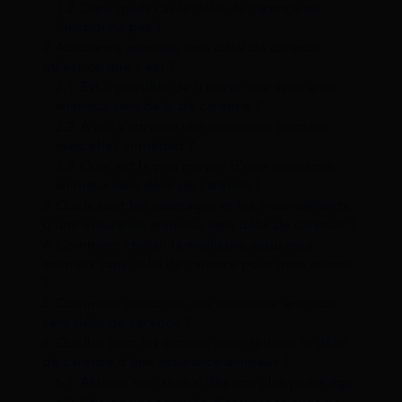
1.2
Dans quels cas le délai de carence ne
fonctionne pas ?
2
Assurance animaux sans délai de carence :
qu’est-ce que c’est ?
2.1
Est-il possible de trouver une assurance
animaux sans délai de carence ?
2.2
À qui s’adresse une assurance animaux
avec effet immédiat ?
2.3
Quel est le prix moyen d’une assurance
animaux sans délai de carence ?
3
Quels sont les avantages et les inconvénients
d’une assurance animaux sans délai de carence ?
4
Comment choisir la meilleure assurance
animaux sans délai de carence pour mon animal
?
5
Comment souscrire une assurance animaux
sans délai de carence ?
6
Quelles sont les astuces pour réduire le délai
de carence d’une assurance animaux ?
6.1
Assurer son animal dès son plus jeune âge