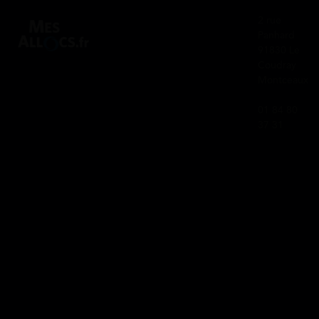
2 rue
Panhard
91830 Le
Coudray
Montceaux
01 84 80
37 31