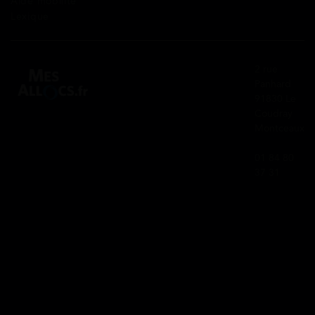
Aide mobilité
Lexique
2 rue
Panhard
91830 Le
Coudray
Montceaux
01 84 80
37 31