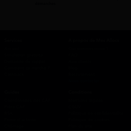
démarches
Services
A propos de Mes Allocs
Accueil
Qui sommes-nous ?
Simulation gratuite
FAQ
Demande de rappel
Avis clients
Comment ça marche ?
Blog
Cashback
Recrutement
Nous contacter
Guides
Conditions
Coordonnées des CAF
Mentions légales
Prêts CAF
CGUV
RSA
Politique de confidentialité
Prime d’activité
Politique de cookies
Chômage
Plan du site