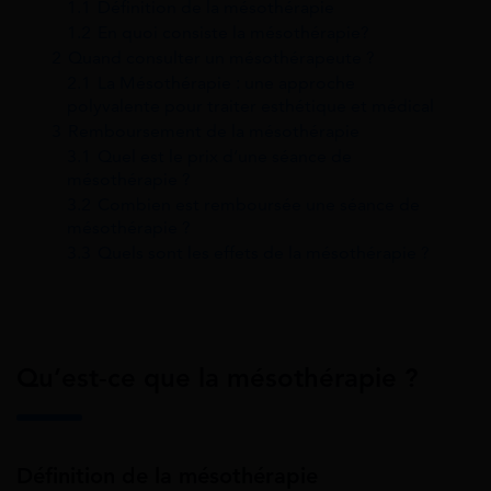
1.1
Définition de la mésothérapie
1.2
En quoi consiste la mésothérapie?
2
Quand consulter un mésothérapeute ?
2.1
La Mésothérapie : une approche
polyvalente pour traiter esthétique et médical
3
Remboursement de la mésothérapie
3.1
Quel est le prix d’une séance de
mésothérapie ?
3.2
Combien est remboursée une séance de
mésothérapie ?
3.3
Quels sont les effets de la mésothérapie ?
Qu’est-ce que la mésothérapie ?
Définition de la mésothérapie