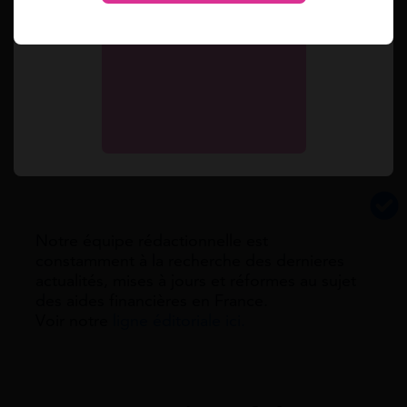
Simulez toutes vos aides en 2 min.
Simulation gratuite
Notre équipe rédactionnelle est
constamment à la recherche des dernieres
actualités, mises à jours et réformes au sujet
des aides financières en France.
Voir notre
ligne éditoriale ici.