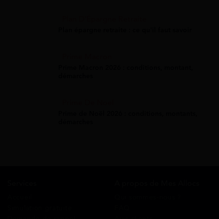
Plan D'Épargne Retraite
Plan épargne retraite : ce qu'il faut savoir
Prime Macron
Prime Macron 2026 : conditions, montant,
démarches
Prime De Noel
Prime de Noël 2026 : conditions, montants,
démarches
Services
A propos de Mes Allocs
Accueil
Qui sommes-nous ?
Simulation gratuite
FAQ
Demande de rappel
Avis clients