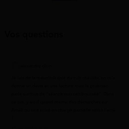
Vos questions
alexandre dion
Je fais de la mésothérapie du cuir chevelu, on m’a
donné un devis et une facture mais le praticien
parle surtout de “séance non remboursée”. Dans
ce cas, y a-t-il quand même des démarches sur
Ameli ou une prise en charge partielle selon l’acte
?
15 mai 2026 à 16:30