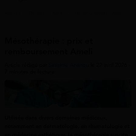
Accueil
>
Guides
>
Ameli
>
Remboursement Ameli
>
M
Ameli
Mésothérapie : prix et
remboursement Ameli
Article rédigé par
Sessime Ananou
le 22 avril 2026 -
7 minutes de lecture
Utilisée dans divers domaines médicaux,
notamment en dermatologie, en rhumatologie et
en médecine esthétique, la mésothérapie suscite