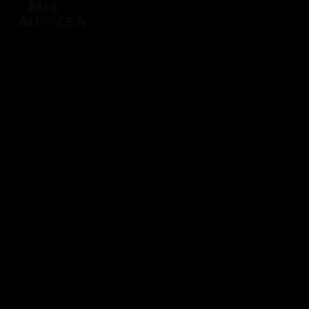
2 rue
Panhard
91830 Le
Coudray
Montceaux
01 84 80
37 31