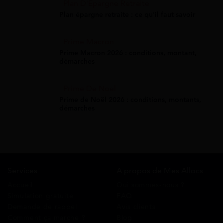
Plan D'Épargne Retraite
Plan épargne retraite : ce qu'il faut savoir
Prime Macron
Prime Macron 2026 : conditions, montant,
démarches
Prime De Noel
Prime de Noël 2026 : conditions, montants,
démarches
Services
A propos de Mes Allocs
Accueil
Qui sommes-nous ?
Simulation gratuite
FAQ
Demande de rappel
Avis clients
Comment ça marche ?
Blog