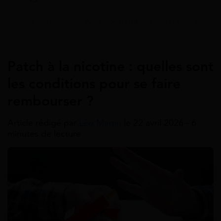
Accueil
>
Guides
>
Ameli
>
Remboursement Ameli
>
P
Ameli
Patch à la nicotine : quelles sont
les conditions pour se faire
rembourser ?
Article rédigé par
Léo Martin
le 22 avril 2026 - 6
minutes de lecture