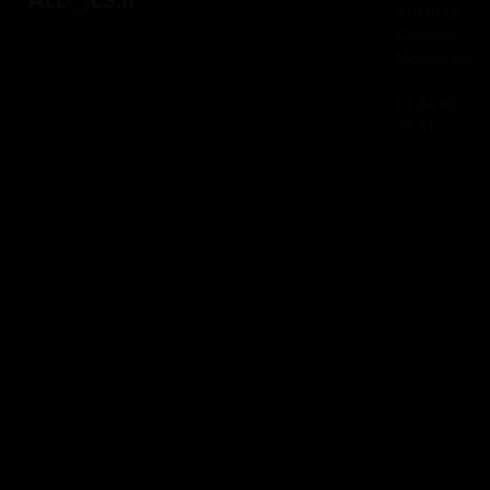
91830 Le
Coudray
Montceaux
01 84 80
37 31