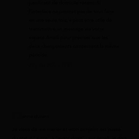
justificatif de domicile récent. Si
l’interface ne permet pas de tout faire
en une seule fois, il peut être utile de
transmettre un message via votre
espace Ameli pour préciser que les
deux changements concernent la même
période.
27 juillet 2026 à 14:41
anne durant
Je viens de me marier et mon conjoint est passé
du statut “autre” à “ayant droit” : sur Ameli, je dois