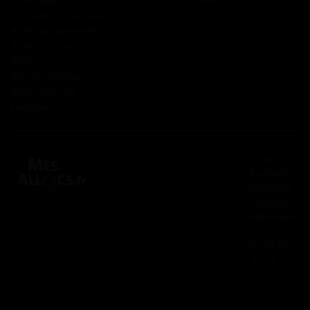
Chômage
Plan du site
Allocations familiales
Aide au logement
Aides à la santé
AAH
Bourse étudiant
Aide mobilité
Lexique
2 rue
Panhard
91830 Le
Coudray
Montceaux
01 84 80
37 31