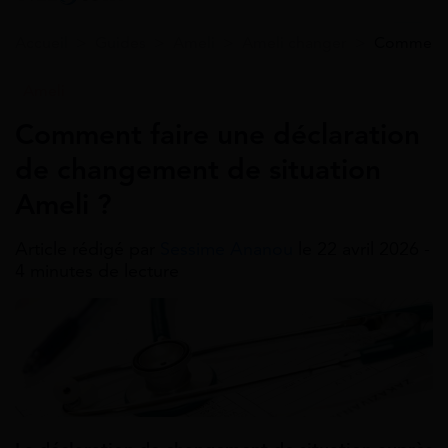
Accueil
>
Guides
>
Ameli
>
Ameli changer
>
Comment f
Ameli
Comment faire une déclaration
de changement de situation
Ameli ?
Article rédigé par
Sessime Ananou
le 22 avril 2026 -
4 minutes de lecture