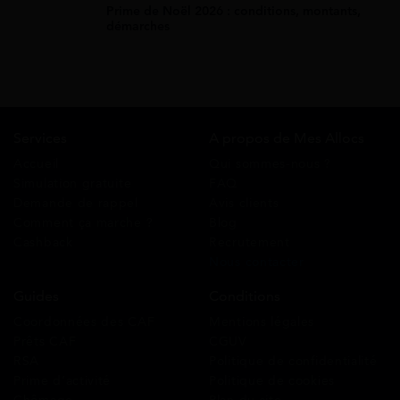
Prime de Noël 2026 : conditions, montants,
démarches
Services
A propos de Mes Allocs
Accueil
Qui sommes-nous ?
Simulation gratuite
FAQ
Demande de rappel
Avis clients
Comment ça marche ?
Blog
Cashback
Recrutement
Nous contacter
Guides
Conditions
Coordonnées des CAF
Mentions légales
Prêts CAF
CGUV
RSA
Politique de confidentialité
Prime d’activité
Politique de cookies