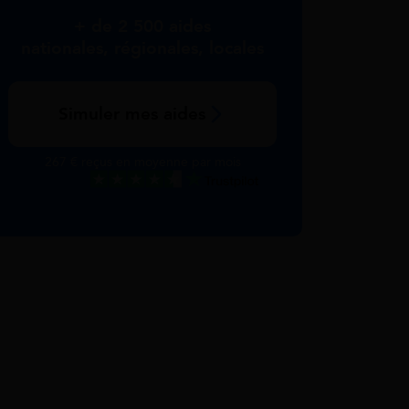
+ de 2 500 aides
nationales, régionales, locales
Simuler mes aides
267 € reçus en moyenne par mois
Excellent
Voir nos avis Trustpilot