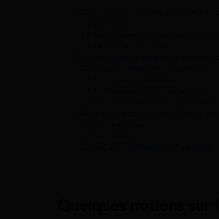
1
Quelques notions sur la prime de nais
1.1
Définition
1.2
La demande de prime de naissance
1.3
Le montant de l’aide
2
Les conditions d’attribution de la prim
2.1
A qui est destinée cette prime ?
2.1.1
Le cas de naissance
2.1.2
Dans le cadre d’une adoption
2.2
Peut-on bénéficier de la prime de 
3
Qui d’autre accorde la prime de naissa
3.1
Les mutuelles
3.2
Les mairies
3.3
La Caisse d’Allocations Familiales
Quelques notions sur 