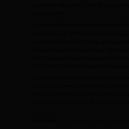
revanche, elle est de 2 168,88 euros net
une adoption.
La prime à la naissance est versée avant l
ème
dernier jour du 2
mois suivant la nais
ou la justification de la fin de grossesse. 
versée une seule fois par mois. Si les pa
les 2 prestations sont versées en même te
CAF ou la MSA dont dépend l’allocataire
Il est important de veiller au montant que
la CAF vous verse une somme plus élevé q
faites pas attention à cette donnée, il
trop-perçu. Cela risque de créer une situ
Lire Aussi :
Le montant de la prime de na