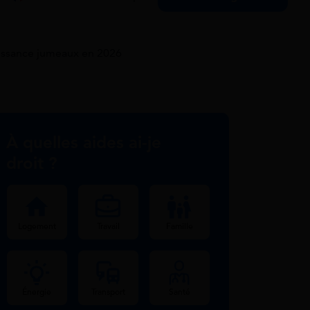
aissance jumeaux en 2026
À quelles aides ai-je
droit ?
Logement
Travail
Famille
Énergie
Transport
Santé