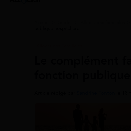
Accueil
>
Guides
>
Allocations familiales
publique hospitalière
Allocations Familiales
Le complément fam
fonction publique
Article rédigé par
Sandrine Tonton
le 18 