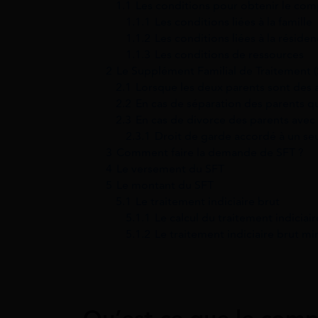
1.1
Les conditions pour obtenir le com
1.1.1
Les conditions liées à la famille
1.1.2
Les conditions liées à la réside
1.1.3
Les conditions de ressources
2
Le Supplément Familial de Traitement (
2.1
Lorsque les deux parents sont des 
2.2
En cas de séparation des parents qu
2.3
En cas de divorce des parents avec 
2.3.1
Droit de garde accordé à un se
3
Comment faire la demande de SFT ?
4
Le versement du SFT
5
Le montant du SFT
5.1
Le traitement indiciaire brut
5.1.1
Le calcul du traitement indiciair
5.1.2
Le traitement indiciaire brut 