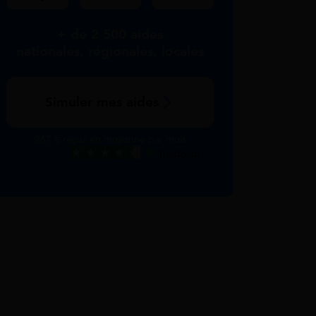
+ de 2 500 aides
nationales, régionales, locales
Simuler mes aides
267 € reçus en moyenne par mois
Excellent
Voir nos avis Trustpilot