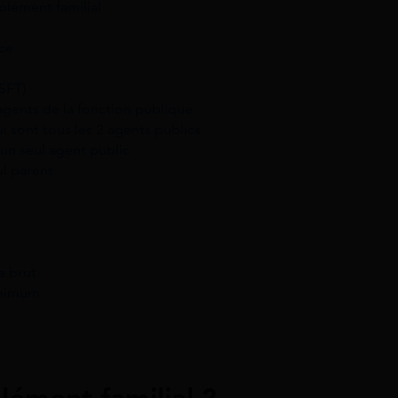
plément familial
nce
SFT)
agents de la fonction publique
i sont tous les 2 agents publics
un seul agent public
ul parent
e brut
minimum