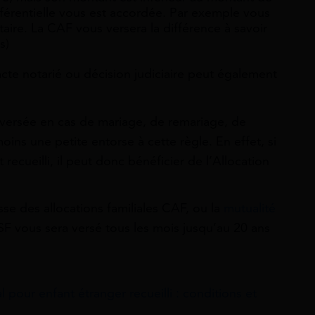
ifférentielle vous est accordée. Par exemple vous
ire. La CAF vous versera la différence à savoir
s)
acte notarié ou décision judiciaire peut également
us versée en cas de mariage, de remariage, de
ns une petite entorse à cette règle. En effet, si
recueilli, il peut donc bénéficier de l’Allocation
isse des allocations familiales CAF, ou la
mutualité
SF vous sera versé tous les mois jusqu’au 20 ans
l pour enfant étranger recueilli : conditions et