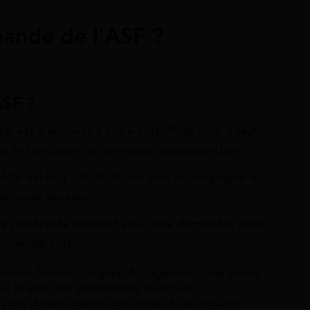
ande de l’ASF ?
ASF ?
al est à envoyer à votre CAF. Pour cela, il faut
ns le formulaire de demande correspondant.
SF est le n°12038. Il doit être accompagné du
 votre situation.
ts justificatifs peuvent vous être demandés pour
n familial CAF.
devez fournir l’original du jugement, une copie
ue la liste des versements effectués
vous devez fournir une copie de la requête