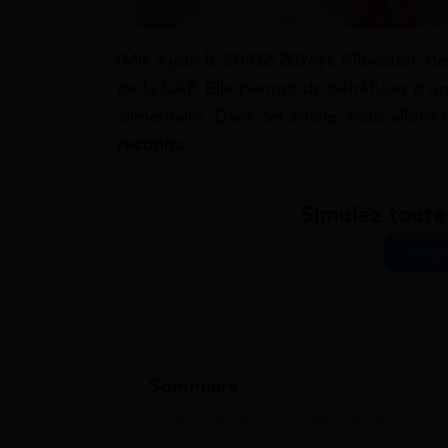
[Mis à jour le 20/02/2026] L’Allocation de
de la CAF. Elle permet de bénéficier d’u
alimentaire. Dans cet article, nous allons v
reconnu
.
Simulez toute
Simul
Sommaire
1
L’Allocation de soutien familial ?
1.1
Définition de l’Allocation de soutien