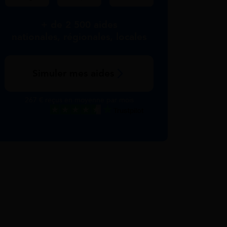
+ de 2 500 aides
nationales, régionales, locales
Simuler mes aides
267 € reçus en moyenne par mois
Excellent
Voir nos avis Trustpilot