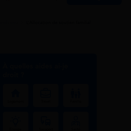
onditions
>
L’Allocation de soutien familial
À quelles aides ai-je
droit ?
Logement
Travail
Famille
Énergie
Transport
Santé