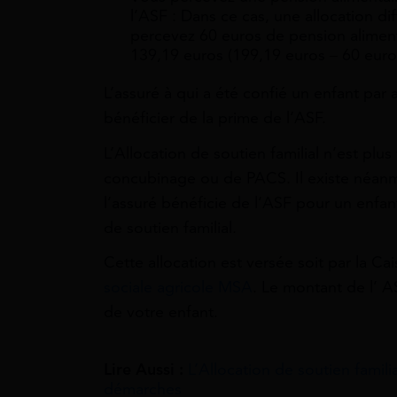
l’ASF : Dans ce cas, une allocation d
percevez 60 euros de pension alimenta
139,19 euros (199,19 euros – 60 euro
L’assuré à qui a été confié un enfant par 
bénéficier de la prime de l’ASF.
L’Allocation de soutien familial n’est pl
concubinage ou de PACS. Il existe néanmoi
l’assuré bénéficie de l’ASF pour un enfant 
de soutien familial.
Cette allocation est versée soit par la Ca
sociale agricole MSA
. Le montant de l’ A
de votre enfant.
Lire Aussi :
L’Allocation de soutien familia
démarches