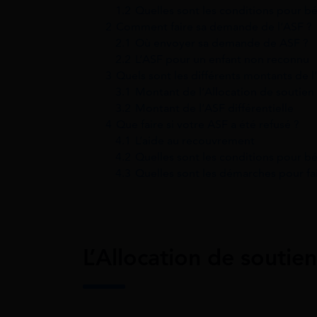
1.2
Quelles sont les conditions pour bé
2
Comment faire sa demande de l’ASF ?
2.1
Où envoyer sa demande de ASF ?
2.2
L’ASF pour un enfant non reconnu
3
Quels sont les différents montants de l
3.1
Montant de l’Allocation de soutien 
3.2
Montant de l’ASF différentielle
4
Que faire si votre ASF a été refusé ?
4.1
L’aide au recouvrement
4.2
Quelles sont les conditions pour bé
4.3
Quelles sont les démarches pour fa
L’Allocation de soutien