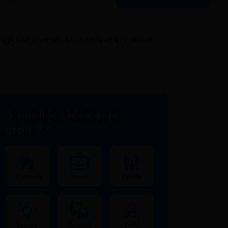
mage licenciement économique et rupture
À quelles aides ai-je
droit ?
Logement
Travail
Famille
Énergie
Transport
Santé