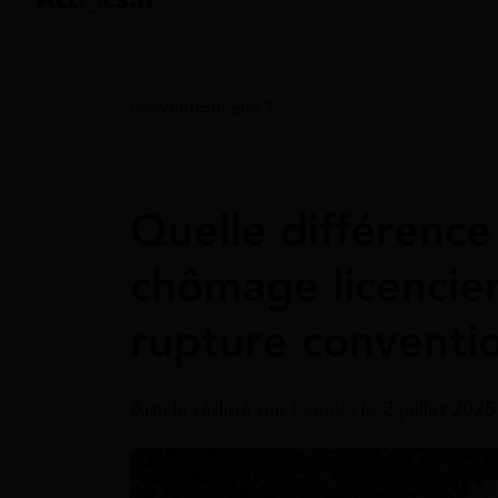
Accueil
>
Guides
>
Aides sociales
>
Ruptu
conventionnelle ?
Aides Sociales
Quelle différence
chômage licenci
rupture conventio
Article rédigé par
Fabiola
le 2 juillet 202