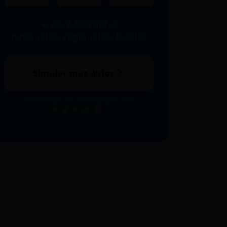
+ de 2 500 aides
nationales, régionales, locales
Simuler mes aides
267 € reçus en moyenne par mois
Excellent
Voir nos avis Trustpilot