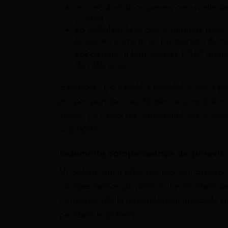
en calculant la moyenne mensuelle de
contrat
en calculant le ⅓ des 3 derniers mois.
prises en compte en proportion du tem
e
été perçue, il faut ajouter 1/12
du mo
de référence.
Exemple :
Un salarié a travaillé 4 ans à t
moyen pendant les 12 derniers mois à m
plein). Le calcul de l’indemnité est le suiv
=
2 000 €
.
Indemnité compensatrice de préavis
Un salarié qui n’effectue pas son préavis
compensatrice de préavis. Le montant de
correspond à la rémunération intégrale que 
pendant le préavis.