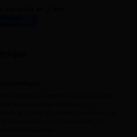
s vos aides en 2 min.
ation gratuite
omique
 économique
 la rupture du contrat de travail d’un salarié.
e, le salarié est obligé d’accepter un
ttre fin au contrat. Cependant l’employeur doit
(il est aidé par le plan de sauvegarde). Un
férentes conséquences :