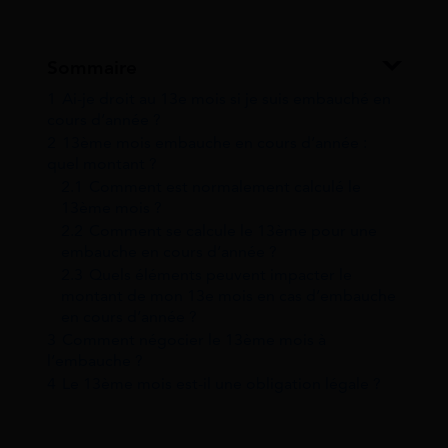
Sommaire
1
Ai-je droit au 13e mois si je suis embauché en
cours d’année ?
2
13ème mois embauche en cours d’année :
quel montant ?
2.1
Comment est normalement calculé le
13ème mois ?
2.2
Comment se calcule le 13ème pour une
embauche en cours d’année ?
2.3
Quels éléments peuvent impacter le
montant de mon 13e mois en cas d’embauche
en cours d’année ?
3
Comment négocier le 13ème mois à
l’embauche ?
4
Le 13ème mois est-il une obligation légale ?