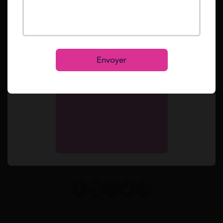
?
Mot de passe oublié ?
Reset
Puis-je négocier le versement d'un 13ème mois
Se connecter
complet lors de mon embauche ?
S’inscrire
Envoyer
Miangaly Ramasindray
Miangaly est rédactrice web spécialisée
sur les sujets de pouvoir d'achat. Elle
rejoint Mes Allocs en 2024 après une
première expérience en marketing chez
DMI.