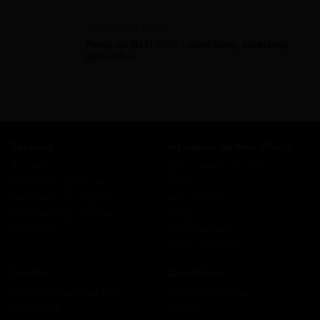
Prime De Noel
Prime de Noël 2026 : conditions, montants,
démarches
Services
A propos de Mes Allocs
Accueil
Qui sommes-nous ?
Simulation gratuite
FAQ
Demande de rappel
Avis clients
Comment ça marche ?
Blog
Cashback
Recrutement
Nous contacter
Guides
Conditions
Coordonnées des CAF
Mentions légales
Prêts CAF
CGUV