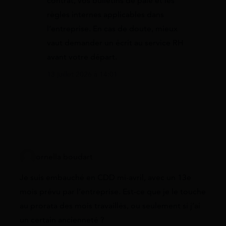
contrat, vos bulletins de paie et les
règles internes applicables dans
l’entreprise. En cas de doute, mieux
vaut demander un écrit au service RH
avant votre départ.
13 juillet 2026 à 14:01
ornella boudart
Je suis embauché en CDD mi-avril, avec un 13e
mois prévu par l’entreprise. Est-ce que je le touche
au prorata des mois travaillés, ou seulement si j’ai
un certain ancienneté ?