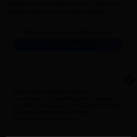
revanche, si aucune disposition ne l’impose, son
versement relève du choix de l’employeur.
Simulez toutes vos Aides en 2 min.
Simulation gratuite
Notre équipe rédactionnelle est
constamment à la recherche des dernieres
actualités, mises à jours et réformes au sujet
des aides financières en France.
Voir notre
ligne éditoriale ici.