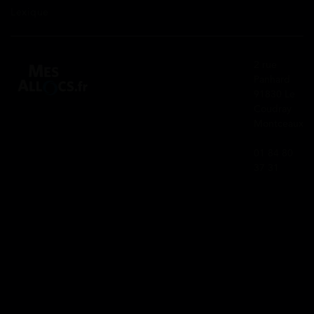
Lexique
2 rue
Panhard
91830 Le
Coudray
Montceaux
01 84 80
37 31