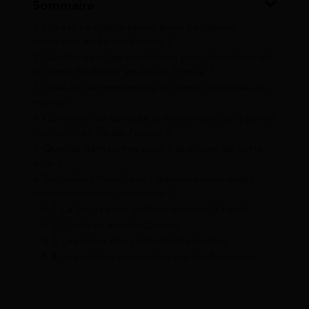
Sommaire
1
Qu’est-ce que la prime pour bacheliers
méritants en Île-de-France ?
2
Quelles sont les conditions pour bénéficier de
la prime bachelier en Île-de-France ?
3
Quel est le montant de la prime régionale au
mérite ?
4
Comment se déroule le versement de la prime
bachelier en Île-de-France ?
5
Quelles démarches pour bénéficier de cette
aide ?
6
Bacheliers franciliens : quelles autres aides
pourraient vous concerner ?
6.1
La bourse sur critères sociaux (Crous)
6.2
L’aide au mérite (Crous)
6.3
Les aides des collectivités locales
6.4
Les primes proposées par les banques