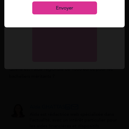
S’inscrire
Envoyer
Comment avoir les 400 euros du bac ?
Quelle est la prime régionale pour les bacheliers
?
Quel est le montant de l'aide régionale au mérite
en Île-de-France ?
Quelle est l'aide régionale de 1000 euros pour les
bacheliers méritants ?
Aïda GHATTAS
Aïda est rédactrice web spécialisée dans
l'actualité, avec un intérêt particulier pour
les aides financières et dispositifs