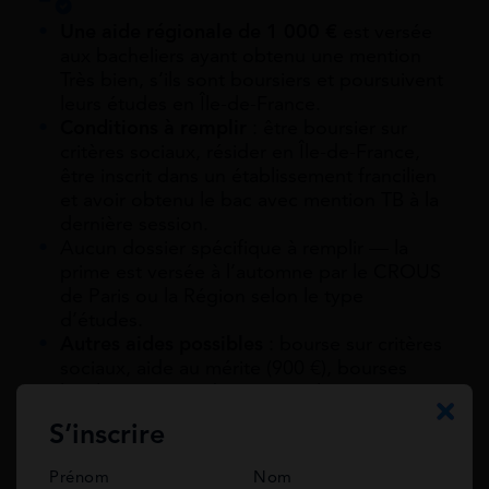
Une aide régionale de 1 000 €
est versée
aux bacheliers ayant obtenu une mention
Très bien, s’ils sont boursiers et poursuivent
leurs études en Île-de-France.
Conditions à remplir
: être boursier sur
critères sociaux, résider en Île-de-France,
être inscrit dans un établissement francilien
et avoir obtenu le bac avec mention TB à la
dernière session.
Aucun dossier spécifique à remplir — la
prime est versée à l’automne par le CROUS
de Paris ou la Région selon le type
d’études.
Autres aides possibles
: bourse sur critères
sociaux, aide au mérite (900 €), bourses
locales et primes bancaires à l’ouverture
d’un compte étudiant.
S’inscrire
Prénom
Nom