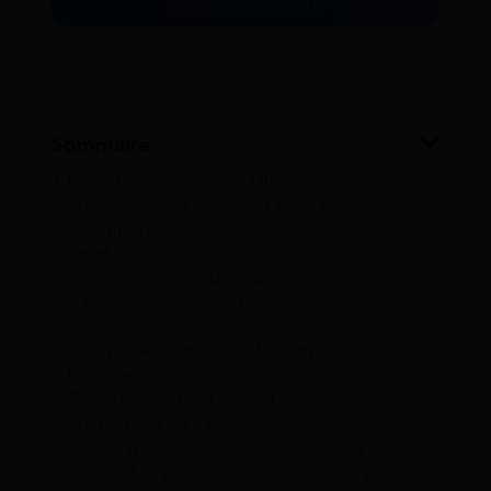
Simulation gratuite
Sommaire
1
Définition du quotient familial
1.1
Le quotient familial et son calcul
1.2
Importance du quotient familial dans l’aide
Vacaf
2
Conditions d’éligibilité pour l’aide Vacaf
2.1
Seuil du quotient familial pour bénéficier
de l’aide
2.2
Prise en compte de la composition
familiale
3
Calcul du quotient familial
3.1
Formule de calcul
3.2
Où trouver son quotient familial ?
4
Démarches pour bénéficier de l’aide Vacaf