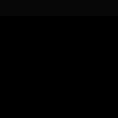
Services
A propos de Mes Allocs
Accueil
Qui sommes-nous ?
Simulation gratuite
FAQ
Demande de rappel
Avis clients
Comment ça marche ?
Blog
Cashback
Recrutement
Nous contacter
Guides
Conditions
Coordonnées des CAF
Mentions légales
Prêts CAF
CGUV
RSA
Politique de confidentialité
Prime d’activité
Politique de cookies
Chômage
Plan du site
Allocations familiales
Aide au logement