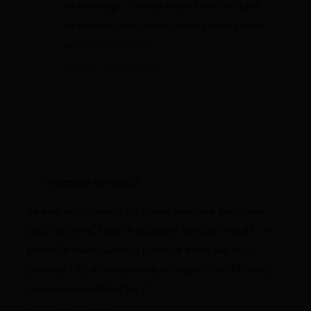
ont changé. Si vous voulez vérifier plus
largement vos droits, vous pouvez aussi
estimer vos aides
.
20 juillet 2026 à 07:05
baptiste lambotte
Je suis en situation de garde alternée avec mes
deux enfants. Pour le quotient familial VACAF, on
prend le mien ou celui partagé entre les deux
parents ? Et si on a un avis d’imposition différent,
quel document fait foi ?