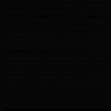
annuels de 24 000 euros et deux enfants aura un
quotient familial calculé ainsi :
(24000/12)÷3=666euros
(
24000/12
)
÷
3
=
666
e
u
ros
Dans ce cas, cette famille pourrait ne pas être
éligible aux aides Vacaf si le seuil d’éligibilité est
fixé à 600 euros dans leur département.
Où trouver son quotient familial ?
Les familles peuvent consulter leur quotient familial
via leur
espace personnel CAF
en ligne, où cette
information est régulièrement mise à jour.
Alternativement, il figure sur les relevés
d’allocations que les bénéficiaires reçoivent par
courrier ou par email. Il est essentiel de vérifier
cette donnée avant de faire une demande d’aide.