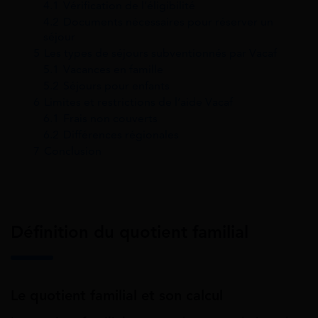
4.1
Vérification de l’éligibilité
4.2
Documents nécessaires pour réserver un
séjour
5
Les types de séjours subventionnés par Vacaf
5.1
Vacances en famille
5.2
Séjours pour enfants
6
Limites et restrictions de l’aide Vacaf
6.1
Frais non couverts
6.2
Différences régionales
7
Conclusion
Définition du quotient familial
Le quotient familial et son calcul