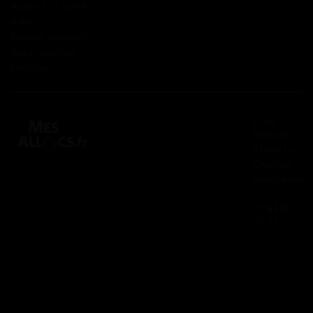
Aides à la santé
AAH
Bourse étudiant
Aide mobilité
Lexique
2 rue
Panhard
91830 Le
Coudray
Montceaux
01 84 80
37 31