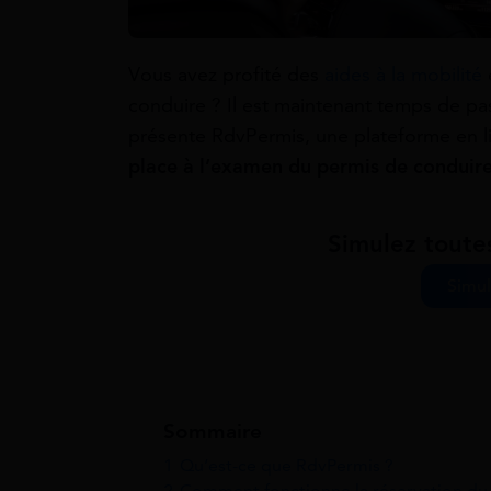
Vous avez profité des
aides à la mobilité
conduire ? Il est maintenant temps de pas
présente RdvPermis, une plateforme en lig
place à l’examen du permis de conduir
Simulez toute
Simul
Sommaire
1
Qu’est-ce que RdvPermis ?
2
Comment fonctionne la réservation du 