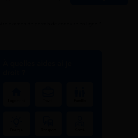
otre examen de permis de conduire en ligne ?
À quelles aides ai-je
droit ?
Logement
Travail
Famille
Énergie
Transport
Santé