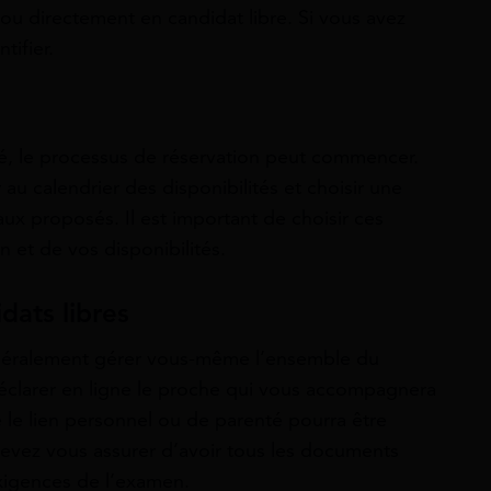
e ou directement en candidat libre. Si vous avez
tifier.
té, le processus de réservation peut commencer.
u calendrier des disponibilités et choisir une
ux proposés. Il est important de choisir ces
 et de vos disponibilités.
idats libres
énéralement gérer vous-même l’ensemble du
éclarer en ligne le proche qui vous accompagnera
 le lien personnel ou de parenté pourra être
 devez vous assurer d’avoir tous les documents
xigences de l’examen.