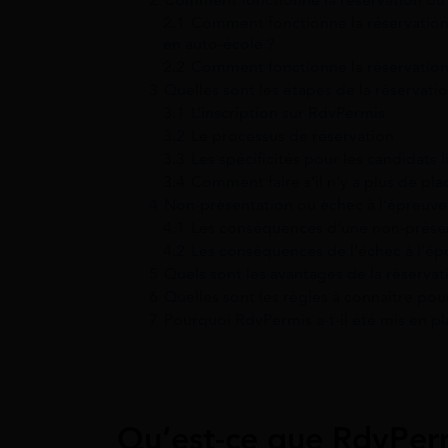
2.1
Comment fonctionne la réservation 
en auto-école ?
2.2
Comment fonctionne la réservation 
3
Quelles sont les étapes de la réservat
3.1
L’inscription sur RdvPermis
3.2
Le processus de réservation
3.3
Les spécificités pour les candidats l
3.4
Comment faire s’il n’y a plus de pl
4
Non-présentation ou échec à l’épreuve
4.1
Les conséquences d’une non-présen
4.2
Les conséquences de l’échec à l’é
5
Quels sont les avantages de la réserva
6
Quelles sont les règles à connaître pou
7
Pourquoi RdvPermis a-t-il été mis en pl
Qu’est-ce que RdvPer