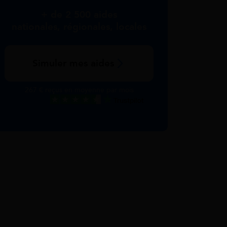
+ de 2 500 aides
nationales, régionales, locales
Simuler mes aides
267 € reçus en moyenne par mois
Excellent
Voir nos avis Trustpilot