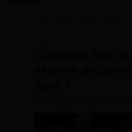
Accueil
>
Guides
>
Aides à la mobilité
>
A
Aides À La Mobilité
Comment faire la 
examen de permis
ligne ?
Article rédigé par
Miangaly Ramasindray