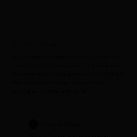
ophélie bélanger
Je loue une petite chambre chez un proche : est-
ce que la condition de ressources est calculée sur
mon foyer fiscal ou uniquement sur moi ? Et il faut
obligatoirement être inscrit en auto-école
partenaire, comment on le vérifie ?
3 mai 2026 à 11:00
Constance de Cagny
Bonjour Ophélie, la prise en compte