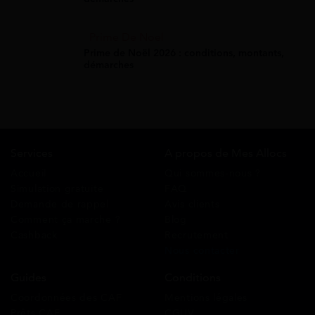
Prime De Noel
Prime de Noël 2026 : conditions, montants,
démarches
Services
A propos de Mes Allocs
Accueil
Qui sommes-nous ?
Simulation gratuite
FAQ
Demande de rappel
Avis clients
Comment ça marche ?
Blog
Cashback
Recrutement
Nous contacter
Guides
Conditions
Coordonnées des CAF
Mentions légales
Prêts CAF
CGUV