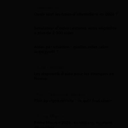
Attestation
Quels sont les types d’attestations en 2026 ?
Simulateur d'aides : estimez votre éligibilité
à plus de 2 000 aides
Aides par situation : quelles aides selon
votre profil ?
Aide Étranger
Les dispositifs d'aide pour les étrangers en
France
Plan D'Épargne Retraite
Plan épargne retraite : ce qu'il faut savoir
Prime Macron
Prime Macron 2026 : conditions, montant,
démarches