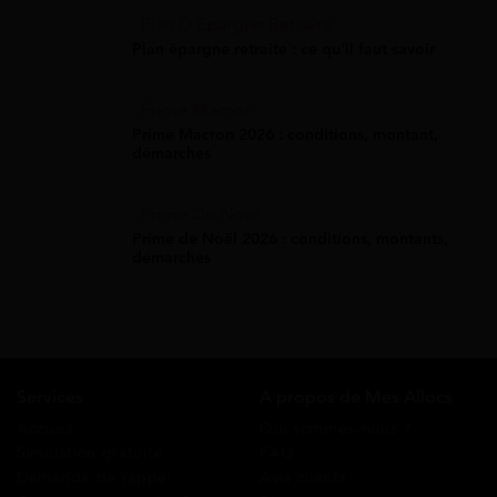
Plan D'Épargne Retraite
Plan épargne retraite : ce qu'il faut savoir
Prime Macron
Prime Macron 2026 : conditions, montant,
démarches
Prime De Noel
Prime de Noël 2026 : conditions, montants,
démarches
Services
A propos de Mes Allocs
Accueil
Qui sommes-nous ?
Simulation gratuite
FAQ
Demande de rappel
Avis clients