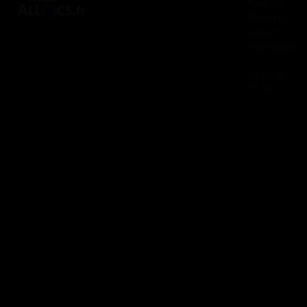
Panhard
91830 Le
Coudray
Montceaux
01 84 80
37 31