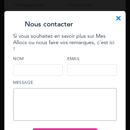
Simulation gratuite
Téléphone
Nous contacter
Si vous souhaitez en savoir plus sur Mes
En résumé :
Email
Allocs ou nous faire vos remarques, c’est ici
Se connecter
!
Enter your e-mail to reset
L’aide nationale de
500 €
pour les apprentis
est supprimée depuis le 21 février 2026.
password
e-mail
NOM
EMAIL
Le CPF peut vous aider à financer la
conduite grâce à vos droits à la formation.
e-mail
Le permis à un euro par jour
permet
An email with an account activation link has been
password
d’étaler le coût sans payer d’intérêts.
MESSAGE
sent to your email address.
Les régions et les mairies
proposent des
bourses locales
souvent cumulables.
Mot de passe oublié ?
Reset
Se connecter
S’inscrire