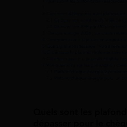
1
Quels sont les plafonds de ressources
?
2
Comment déterminer quel plafond de r
2.1
Calculer son nombre d’unités de 
2.2
Calculer son RFR par UC pour béné
3
Chèque énergie 2026 : sur quels revenu
4
Comment savoir si je suis en dessous d
5
Que signifie le message “Votre revenu
(UC) dépasse le plafond réglementaire (qu
6
Comment savoir si je serais éligible l’
7
Vos questions sur les plafonds du chè
7.1
Plafond chèque énergie 2 personnes
7.2
Plafond chèque énergie pour un cou
Quels sont les plafond
dépasser pour le chèq