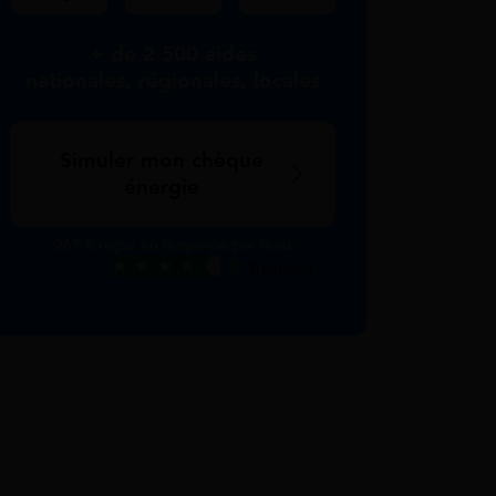
+ de 2 500 aides
nationales, régionales, locales
Simuler mon chèque
énergie
267 € reçus en moyenne par mois
Excellent
Voir nos avis Trustpilot