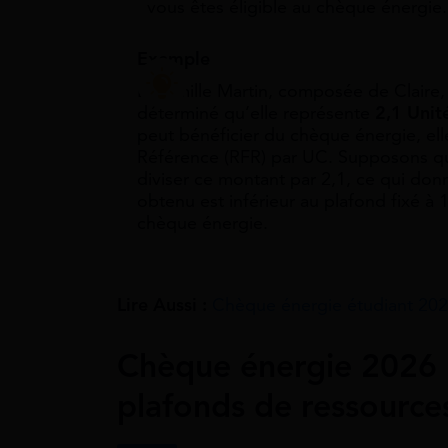
vous êtes éligible au chèque énergie.
Exemple
La famille Martin, composée de Claire, 
déterminé qu’elle représente
2,1 Uni
peut bénéficier du chèque énergie, ell
Référence (RFR) par UC. Supposons que 
diviser ce montant par 2,1, ce qui do
obtenu est inférieur au plafond fixé à 1
chèque énergie.
Lire Aussi :
Chèque énergie étudiant 2026
Chèque énergie 2026 :
plafonds de ressource