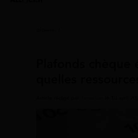
Accueil
>
Guides
>
Aides au logement
>
C
dépasser ?
Aides Au Logement
Plafonds chèque 
quelles ressource
Article rédigé par
Jonathan
le 10 avril 2