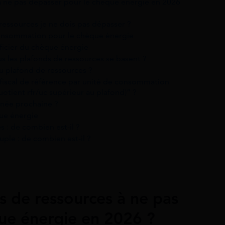
 à ne pas dépasser pour le chèque énergie en 2026
essources je ne dois pas dépasser ?
consommation pour le chèque énergie
ficier du chèque énergie
s les plafonds de ressources se basent ?
u plafond de ressources ?
 fiscal de référence par unité de consommation
otient rfr/uc supérieur au plafond)” ?
année prochaine ?
que énergie
 : de combien est-il ?
ple : de combien est-il ?
s de ressources à ne pas
ue énergie en 2026 ?