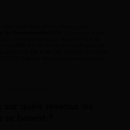
Julien et de leurs deux enfants, a déjà
tés de Consommation (UC)
. Pour savoir si elle
e doit ensuite calculer son Revenu Fiscal de
leur RFR soit de 20 000 € : il suffit alors de
nne environ
9 524 € par UC
. Comme le montant
1 000 €, la famille Martin est donc éligible au
 : y avez-vous droit ?
 sur quels revenus les
s se basent ?