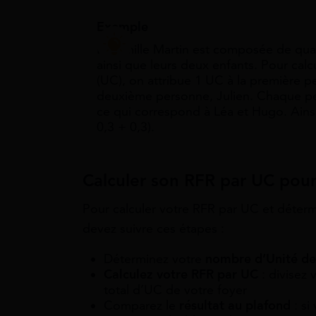
Exemple
La famille Martin est composée de quatr
ainsi que leurs deux enfants. Pour ca
(UC), on attribue 1 UC à la première pe
deuxième personne, Julien. Chaque p
ce qui correspond à Léa et Hugo. Ainsi,
0,3 + 0,3).
Calculer son RFR par UC pour
Pour calculer votre RFR par UC et détermi
devez suivre ces étapes :
Déterminez votre
nombre d’Unité d
Calculez votre RFR par UC
: divisez
total d’UC de votre foyer
Comparez le
résultat au plafond
: si